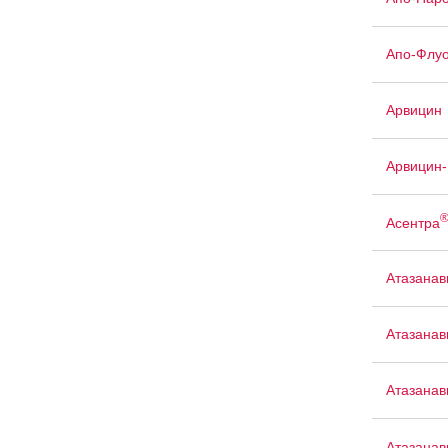
Апо-Флуо
Арвицин
Арвицин-
Асентра
Атазанав
Атазанав
Атазанав
Атазанав