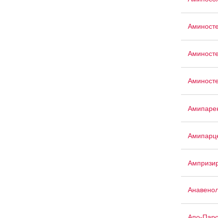
Аминост
Аминост
Аминосте
Амипаре
Амипарц
Ампризи
Анавенол
Апо-Паро