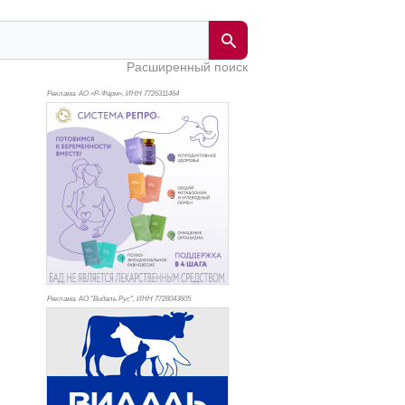
Расширенный поиск
Реклама. АО «Р-Фарм», ИНН 772
6311464
Реклама. АО "Видаль Рус", ИНН 772
8043605