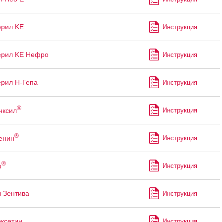
ерил KE
Инструкция
ерил KE Нефро
Инструкция
рил Н-Гепа
Инструкция
®
нксил
Инструкция
®
енин
Инструкция
®
р
Инструкция
 Зентива
Инструкция
ксетин
Инструкция