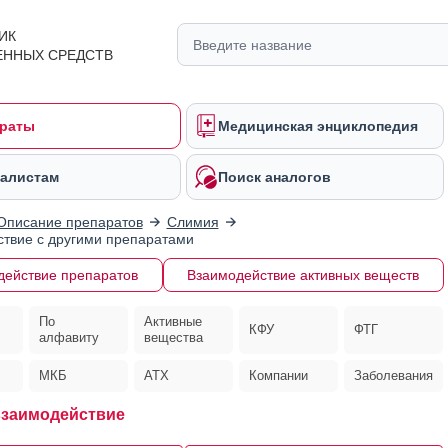
ИК
ЕННЫХ СРЕДСТВ
раты
Медицинская энциклопедия
алистам
Поиск аналогов
Описание препаратов
Слимия
твие с другими препаратами
действие препаратов
Взаимодействие активных веществ
По
Активные
КФУ
ФТГ
алфавиту
вещества
МКБ
АТХ
Компании
Заболевания
взаимодействие