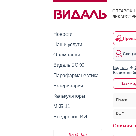
СПРАВОЧН
ЛЕКАРСТВ
Новости
Препа
Наши услуги
Специ
О компании
Видаль БОКС
Видаль
Взаимодейс
Парафармацевтика
Взаимо
Ветеринария
Калькуляторы
Поиск
МКБ-11
КФГ
Внедрение ИИ
Слимия 
Вход для