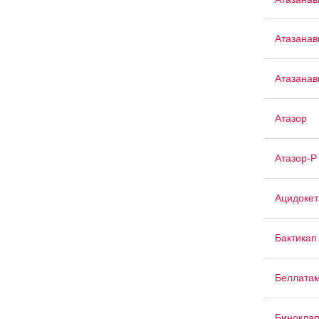
Атазанав
Атазанав
Атазор
Атазор-Р
Ацидокет
Бактикап
Беллата
Бинокла