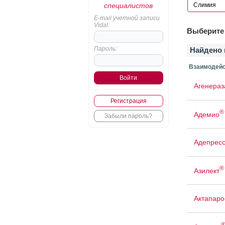
специалистов
E-mail учетной записи
Vidal:
Выберите 
Пароль:
Найдено 
Взаимодейс
Агенераз
Регистрация
®
Адемио
Забыли пароль?
Адепрес
®
Азилект
Актапаро