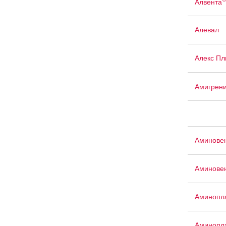
Алвента
Алевал
Алекс Пл
Амигрен
Аминове
Аминове
Аминопла
Аминопла