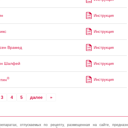
ин
Инструкция
икс
Инструкция
сен Врамед
Инструкция
ин Шалфей
Инструкция
®
итин
Инструкция
3
4
5
далее
»
епаратах, отпускаемых по рецепту, размещенная на сайте, предназн