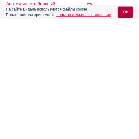
Анатоксин столбнячный
Инструкция
очищенный адсорбированный
На сайте Видаль используются файлы cookie
жидкий (АС-анатоксин)
Ok
Продолжая, вы принимаете
пользовательское соглашение
.
Анатоксин столбнячный
очищенный адсорбированный
Инструкция
жидкий для доноров (АС-
Вход для специалистов
анатоксин для доноров)
E-mail учетной записи Vidal:
Андипал
Инструкция
Пароль:
Андипал Авексима
Инструкция
Апо-Карбамазепин
Инструкция
Регистрация
Забыли пароль?
Апрепитант
Инструкция