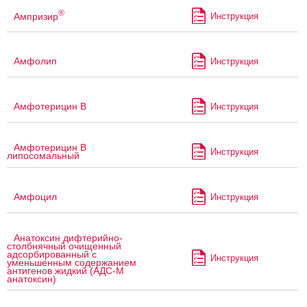
®
Ампризир
Инструкция
Амфолип
Инструкция
Амфотерицин В
Инструкция
Амфотерицин В
Инструкция
липосомальный
Амфоцил
Инструкция
Анатоксин дифтерийно-
столбнячный очищенный
адсорбированный с
Инструкция
уменьшенным содержанием
антигенов жидкий (АДС-М
анатоксин)