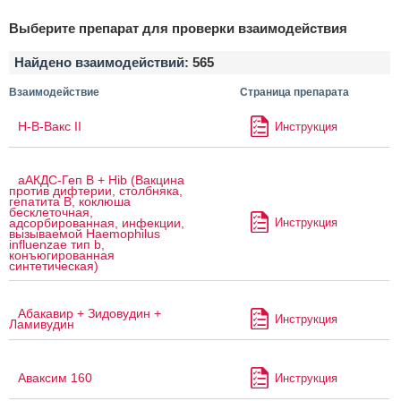
Выберите препарат для проверки взаимодействия
Найдено взаимодействий:
565
Взаимодействие
Страница препарата
H-B-Вакс II
Инструкция
аАКДС-Геп B + Hib (Вакцина
против дифтерии, столбняка,
гепатита B, коклюша
бесклеточная,
Инструкция
адсорбированная, инфекции,
вызываемой Haemophilus
influenzae тип b,
конъюгированная
синтетическая)
Абакавир + Зидовудин +
Инструкция
Ламивудин
Аваксим 160
Инструкция