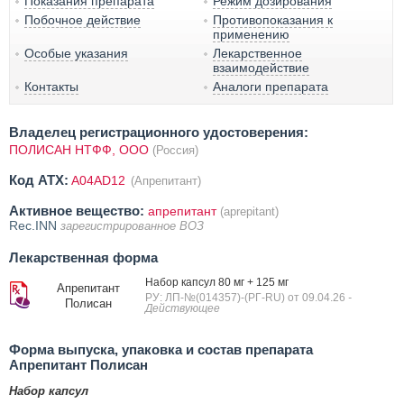
Показания препарата
Режим дозирования
Побочное действие
Противопоказания к
применению
Особые указания
Лекарственное
взаимодействие
Контакты
Аналоги препарата
Владелец регистрационного удостоверения:
ПОЛИСАН НТФФ, ООО
(Россия)
Код ATX:
A04AD12
(Апрепитант)
Активное вещество:
апрепитант
(aprepitant)
Rec.INN
зарегистрированное ВОЗ
Лекарственная форма
Набор капсул 80 мг + 125 мг
Апрепитант
РУ: ЛП-№(014357)-(РГ-RU) от 09.04.26
-
Полисан
Действующее
Форма выпуска, упаковка и состав препарата
Апрепитант Полисан
Набор капсул