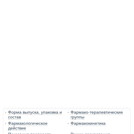
Форма выпуска, упаковка и
Фармако-терапевтические
состав
группы
Фармакологическое
Фармакокинетика
действие