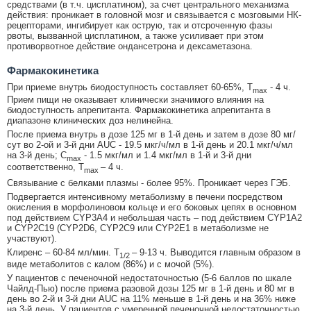
средствами (в т.ч. цисплатином), за счет центрального механизма
действия: проникает в головной мозг и связывается с мозговыми НК-
рецепторами, ингибирует как острую, так и отсроченную фазы
рвоты, вызванной цисплатином, а также усиливает при этом
противорвотное действие ондансетрона и дексаметазона.
Фармакокинетика
При приеме внутрь биодоступность составляет 60-65%, T
- 4 ч.
max
Прием пищи не оказывает клинически значимого влияния на
биодоступность апрепитанта. Фармакокинетика апрепитанта в
диапазоне клинических доз нелинейна.
После приема внутрь в дозе 125 мг в 1-й день и затем в дозе 80 мг/
сут во 2-ой и 3-й дни AUC - 19.5 мкг/ч/мл в 1-й день и 20.1 мкг/ч/мл
на 3-й день; C
- 1.5 мкг/мл и 1.4 мкг/мл в 1-й и 3-й дни
max
соответственно, T
– 4 ч.
max
Связывание с белками плазмы - более 95%. Проникает через ГЭБ.
Подвергается интенсивному метаболизму в печени посредством
окисления в морфолиновом кольце и его боковых цепях в основном
под действием CYP3A4 и небольшая часть – под действием CYP1A2
и CYP2C19 (CYP2D6, CYP2C9 или CYP2E1 в метаболизме не
участвуют).
Клиренс – 60-84 мл/мин. T
– 9-13 ч. Выводится главным образом в
1/2
виде метаболитов с калом (86%) и с мочой (5%).
У пациентов с печеночной недостаточностью (5-6 баллов по шкале
Чайлд-Пью) после приема разовой дозы 125 мг в 1-й день и 80 мг в
день во 2-й и 3-й дни AUC на 11% меньше в 1-й день и на 36% ниже
на 3-й день. У пациентов с умеренной печеночной недостаточностью