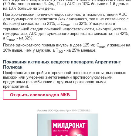
(7-9 баллов по шкале Чайлд-Пью) AUC на 10% больше в 1-й день и
на 18% больше на 3-й день.
При хронической почечной недостаточности тяжелой степени AUC
для суммарного апрепитанта (как связанного, так и не связанного с
белками) снижается на 21%, а C
- на 32%. У пациентов в
max
терминальной стадии почечной недостаточности, находящихся на
гемодиализе, AUC для суммарного апрепитанта снижается на 42%,
а C
- на 32%.
max
После однократного приема внутрь в дозе 125 мг, C
у женщин на
max
16% выше, чем у мужчин, а T
- на 25% меньше.
1/2
Показания активных веществ препарата Апрепитант
Полисан
Профилактика острой и отсроченной тошноты и рвоты, вызванных
высоко- или умеренно эметогенными противоопухолевыми
средствами (в комбинации с другими противорвотными
препаратами).
Открыть список кодов МКБ
Реклама. ООО «Гриндекс Рус», ИНН 772
6548343