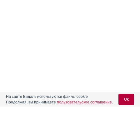
На сайте Видаль используются файлы cookie
Ok
Продолжая, вы принимаете
пользовательское соглашение
.
Содержание
Вход для специалистов
E-mail учетной записи Vidal:
Форма выпуска, упаковка и состав