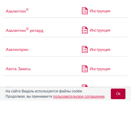
®
Азалептин
Инструкция
®
Азалептин
ретард
Инструкция
Азатиоприн
Инструкция
Азота Закись
Инструкция
Айронгард
Инструкция
На сайте Видаль используются файлы cookie
Ok
Продолжая, вы принимаете
пользовательское соглашение
.
Айрондекст
Инструкция
Вход для специалистов
E-mail учетной записи Vidal:
Айрсупра
Инструкция