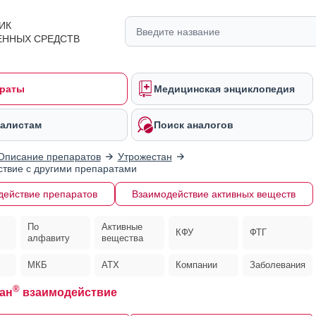
ИК
ЕННЫХ СРЕДСТВ
раты
Медицинская энциклопедия
алистам
Поиск аналогов
Описание препаратов
Утрожестан
твие с другими препаратами
действие препаратов
Взаимодействие активных веществ
По
Активные
КФУ
ФТГ
алфавиту
вещества
МКБ
АТХ
Компании
Заболевания
®
ан
взаимодействие