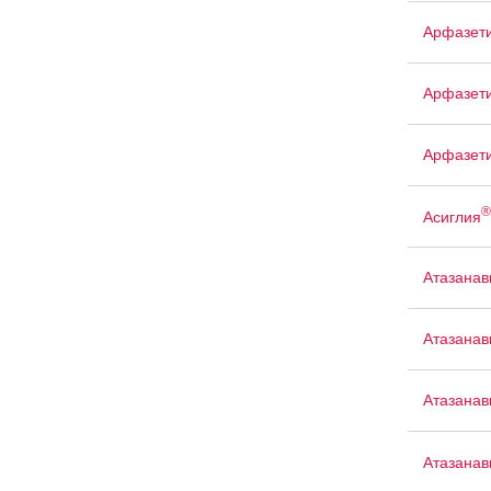
Арфазет
Арфазети
Арфазет
®
Асиглия
Атазанав
Атазанав
Атазанав
Атазанав