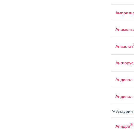
Ампризи
Анамент
Анвистат
Ангиорус
Андипал
Андипал 
Апаурин
®
Апидра