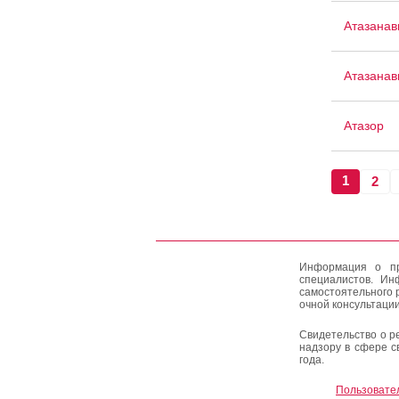
Атазанав
Атазанав
Атазор
1
2
Информация о пр
специалистов. Ин
самостоятельного 
очной консультации
Свидетельство о р
надзору в сфере с
года.
Пользовате