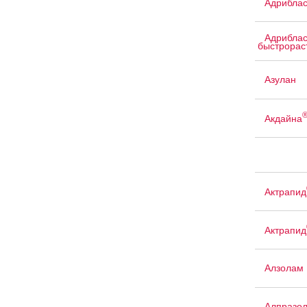
Адриблас
Адриблас
быстрорас
Азулан
Акдайна
Актрапид
Актрапид
Алзолам
Алпразо