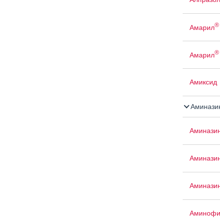
®
Амарил
®
Амарил
Амиксид
Аминази
Аминази
Аминази
Аминазин
Аминофи