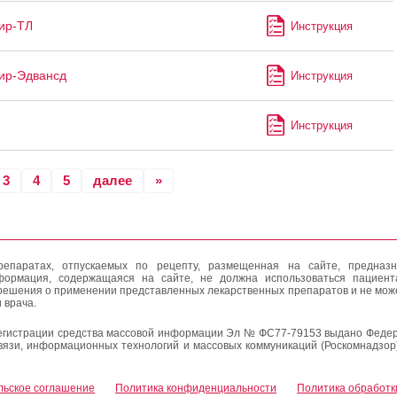
ир-ТЛ
Инструкция
ир-Эдвансд
Инструкция
Инструкция
3
4
5
далее
»
епаратах, отпускаемых по рецепту, размещенная на сайте, предназн
формация, содержащаяся на сайте, не должна использоваться пациен
решения о применении представленных лекарственных препаратов и не мож
 врача.
егистрации средства массовой информации Эл № ФС77-79153 выдано Федер
вязи, информационных технологий и массовых коммуникаций (Роскомнадзор
льское соглашение
Политика конфиденциальности
Политика обработк