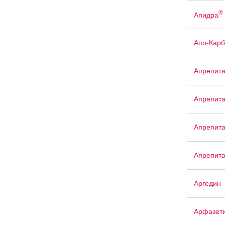
®
Апидра
Апо-Кар
Апрепита
Апрепита
Апрепита
Апрепита
Аргедин
Арфазет