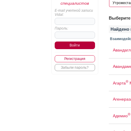
специалистов
E-mail учетной записи
Vidal:
Выберите 
Пароль:
Найдено 
Взаимодейс
Авандаг
Регистрация
Авандам
Забыли пароль?
®
Агарта
Агенераз
®
Адемио