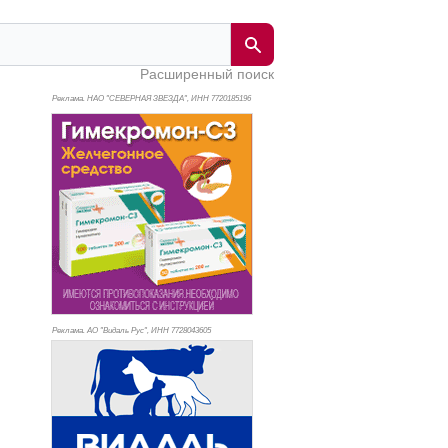
Расширенный поиск
Реклама. НАО "СЕВЕРНАЯ ЗВЕЗДА", ИНН 772
0185196
Реклама. АО "Видаль Рус", ИНН 772
8043605