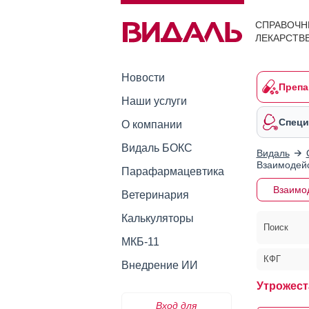
СПРАВОЧН
ЛЕКАРСТВ
Новости
Препа
Наши услуги
Специ
О компании
Видаль БОКС
Видаль
Взаимодейс
Парафармацевтика
Взаимо
Ветеринария
Калькуляторы
Поиск
МКБ-11
КФГ
Внедрение ИИ
Утрожест
Вход для