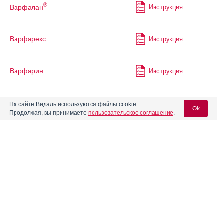
®
Варфалан
Инструкция
Варфарекс
Инструкция
Варфарин
Инструкция
Варфарин Канон
Инструкция
На сайте Видаль используются файлы cookie
Ok
Продолжая, вы принимаете
пользовательское соглашение
.
Варфарин Никомед
Инструкция
Вход для специалистов
E-mail учетной записи Vidal:
Варфарин Штада
Инструкция
Пароль:
Варфарин-Алиум
Инструкция