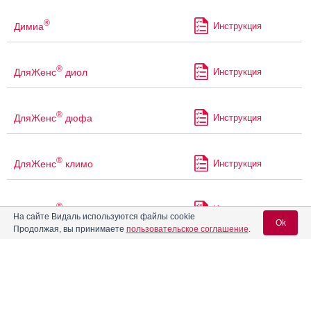
®
Димиа
Инструкция
®
ДляЖенс
диол
Инструкция
®
ДляЖенс
дюфа
Инструкция
®
ДляЖенс
климо
Инструкция
®
ДляЖенс
метри
Инструкция
На сайте Видаль используются файлы cookie
Ok
Продолжая, вы принимаете
пользовательское соглашение
.
®
ДляЖенс
про
Инструкция
Вход для специалистов
E-mail учетной записи Vidal:
®
ДляЖенс
проги
Инструкция