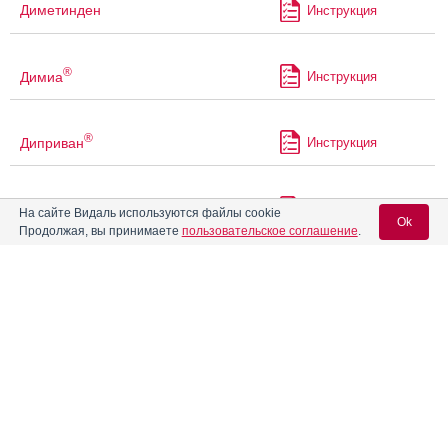
Диметинден
Инструкция
®
Димиа
Инструкция
®
Диприван
Инструкция
Диропресс
Инструкция
На сайте Видаль используются файлы cookie
Ok
Продолжая, вы принимаете
пользовательское соглашение
.
®
Диротон
Инструкция
Вход для специалистов
E-mail учетной записи Vidal:
®
Диротон
Плюс
Инструкция
Пароль:
Дифенадрим
Инструкция