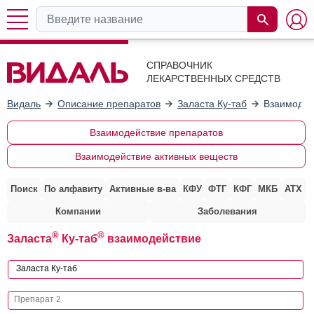
СПРАВОЧНИК
ЛЕКАРСТВЕННЫХ СРЕДСТВ
Видаль
Описание препаратов
Заласта Ку-таб
Взаимодей
Взаимодействие препаратов
Взаимодействие активных веществ
Поиск
По алфавиту
Активные в-ва
КФУ
ФТГ
КФГ
МКБ
АТХ
Компании
Заболевания
®
®
Заласта
Ку-таб
взаимодействие