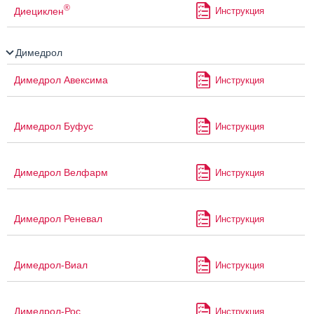
®
Диециклен
Инструкция
Димедрол
Димедрол Авексима
Инструкция
Димедрол Буфус
Инструкция
Димедрол Велфарм
Инструкция
Димедрол Реневал
Инструкция
Димедрол-Виал
Инструкция
Димедрол-Рос
Инструкция