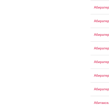
Абирате
Абиратер
Абирате
Абиратер
Абирате
Абирате
Абирате
Абитаксе