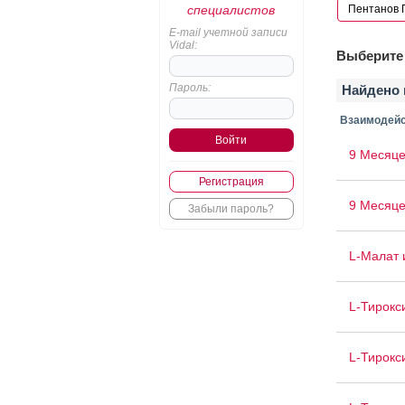
специалистов
E-mail учетной записи
Vidal:
Выберите 
Пароль:
Найдено 
Взаимодейс
9 Месяце
Регистрация
9 Месяце
Забыли пароль?
L-Малат 
L-Тирокс
L-Тирокс