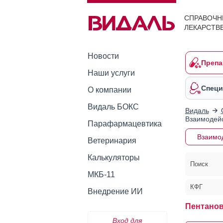
СПРАВОЧН
ЛЕКАРСТВ
Новости
Препа
Наши услуги
Специ
О компании
Видаль БОКС
Видаль
Взаимодейс
Парафармацевтика
Взаимо
Ветеринария
Калькуляторы
Поиск
МКБ-11
КФГ
Внедрение ИИ
Пентано
Вход для