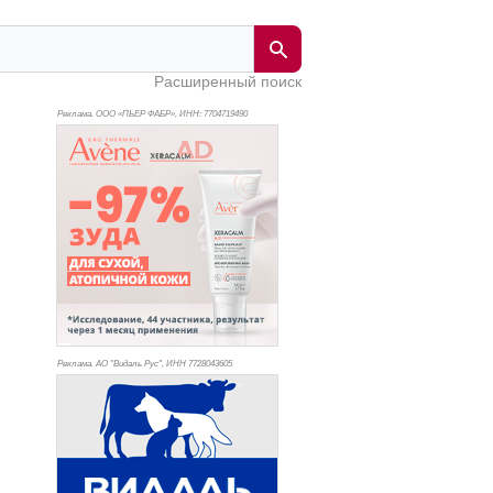
Расширенный поиск
Реклама. ООО «ПЬЕР ФАБР», ИНН: 770
4719490
Реклама. АО "Видаль Рус", ИНН 772
8043605