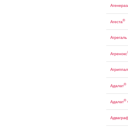
Агенераз
®
Агеста
Агрегаль
Агренокс
Агриппал
®
Адалат
®
Адалат
Адвагра