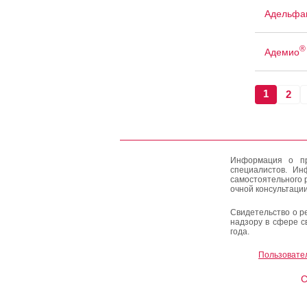
Адельфа
®
Адемио
1
2
Информация о пр
специалистов. Ин
самостоятельного 
очной консультации
Свидетельство о р
надзору в сфере с
года.
Пользовате
C