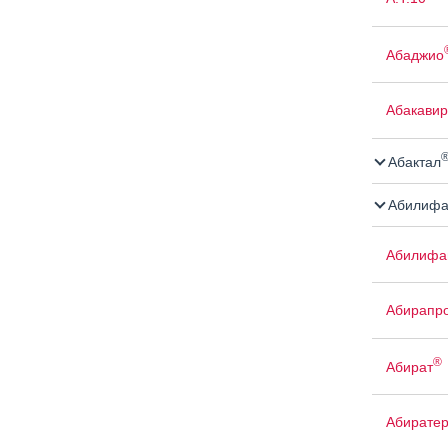
Абаджио
Абакавир
Абактал
Абилифа
Абилифа
Абирапро
®
Абират
Абирате