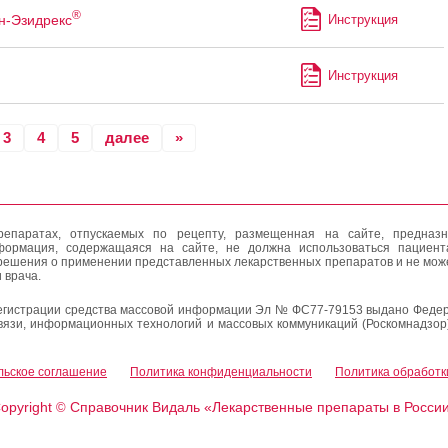
®
н-Эзидрекс
Инструкция
Инструкция
3
4
5
далее
»
епаратах, отпускаемых по рецепту, размещенная на сайте, предназн
формация, содержащаяся на сайте, не должна использоваться пациен
решения о применении представленных лекарственных препаратов и не мож
 врача.
егистрации средства массовой информации Эл № ФС77-79153 выдано Федер
вязи, информационных технологий и массовых коммуникаций (Роскомнадзор
льское соглашение
Политика конфиденциальности
Политика обработк
opyright
Справочник Видаль «Лекарственные препараты в Росси
©