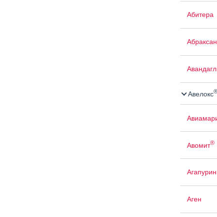
Абитера
Абраксан
Авандаг
Авелокс
Авиамар
®
Авомит
Агапурин
Аген