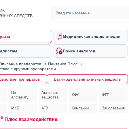
ИК
ЕННЫХ СРЕДСТВ
раты
Медицинская энциклопедия
алистам
Поиск аналогов
Описание препаратов
Пентанов Плюс
твие с другими препаратами
действие препаратов
Взаимодействие активных веществ
По
Активные
КФУ
ФТГ
алфавиту
вещества
МКБ
АТХ
Компании
Заболевания
®
в
Плюс взаимодействие