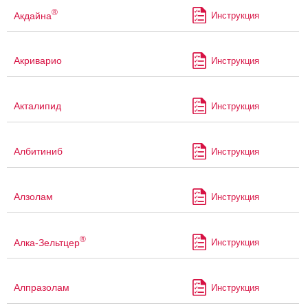
®
Акдайна
Инструкция
Акриварио
Инструкция
Акталипид
Инструкция
Албитиниб
Инструкция
Алзолам
Инструкция
®
Алка-Зельтцер
Инструкция
Алпразолам
Инструкция