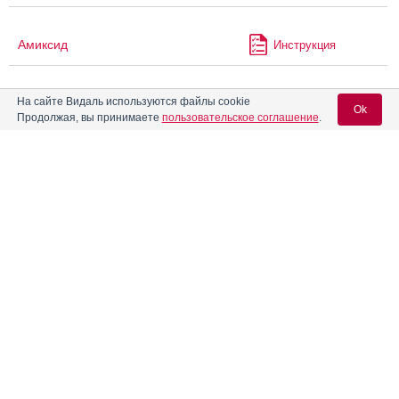
Амиксид
Инструкция
На сайте Видаль используются файлы cookie
Амиктобин
Инструкция
Ok
Продолжая, вы принимаете
пользовательское соглашение
.
Аминосалициловая кислота
Вход для специалистов
®
Ампризир
Инструкция
E-mail учетной записи Vidal:
®
Ангиокардил
Инструкция
Пароль:
Ангиорус
Инструкция
Андипал
Инструкция
Регистрация
Забыли пароль?