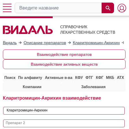
СПРАВОЧНИК
ЛЕКАРСТВЕННЫХ СРЕДСТВ
Видаль
Описание препаратов
Кларитромицин-Акрихин
В
Взаимодействие препаратов
Взаимодействие активных веществ
Поиск
По алфавиту
Активные в-ва
КФУ
ФТГ
КФГ
МКБ
АТХ
Компании
Заболевания
Кларитромицин-Акрихин взаимодействие