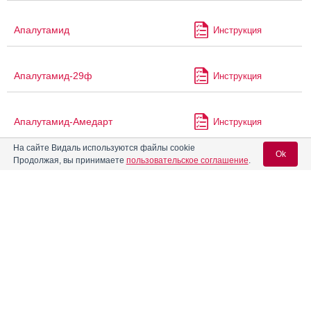
Апалутамид
Инструкция
Апалутамид-29ф
Инструкция
Апалутамид-Амедарт
Инструкция
На сайте Видаль используются файлы cookie
Ok
Продолжая, вы принимаете
пользовательское соглашение
.
Апалутамид-Промомед
Инструкция
Вход для специалистов
Апаурин
E-mail учетной записи Vidal:
Апекстатин
Инструкция
Пароль:
Апо-Галоперидол
Инструкция