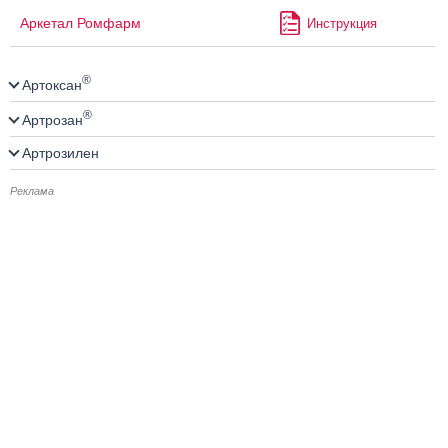
Аркетал Ромфарм
Инструкция
®
Артоксан
®
Артрозан
Артрозилен
Реклама