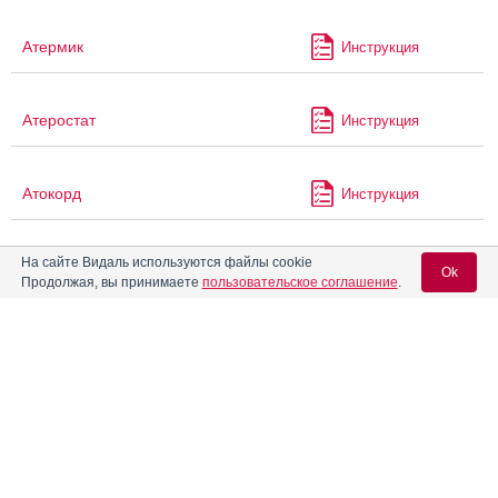
Атермик
Инструкция
Атеростат
Инструкция
Атокорд
Инструкция
На сайте Видаль используются файлы cookie
®
Атокорд
А
Инструкция
Ok
Продолжая, вы принимаете
пользовательское соглашение
.
®
Атомакс
Инструкция
Вход для специалистов
E-mail учетной записи Vidal:
Атор
Инструкция
Пароль:
Аторвастатин
Инструкция