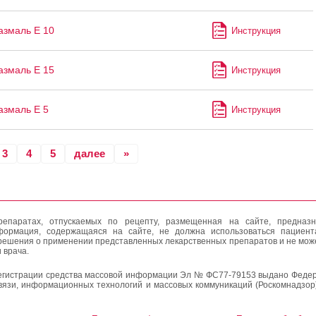
змаль Е 10
Инструкция
змаль Е 15
Инструкция
змаль Е 5
Инструкция
3
4
5
далее
»
епаратах, отпускаемых по рецепту, размещенная на сайте, предназн
формация, содержащаяся на сайте, не должна использоваться пациен
решения о применении представленных лекарственных препаратов и не мож
 врача.
егистрации средства массовой информации Эл № ФС77-79153 выдано Федер
вязи, информационных технологий и массовых коммуникаций (Роскомнадзор