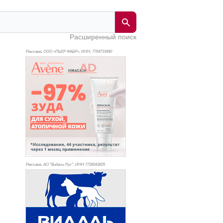
Расширенный поиск
Реклама. ООО «ПЬЕР ФАБР», ИНН: 770
4719490
Реклама. АО "Видаль Рус", ИНН 772
8043605