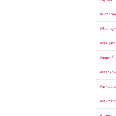
Айронгар
Айрондек
Аквацит
®
Акорта
Акталипи
Актифер
Актиферр
Алвифер