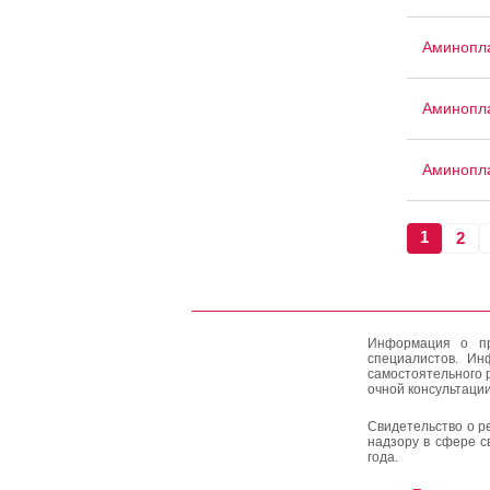
Аминопла
Аминопла
Аминопла
1
2
Информация о пр
специалистов. Ин
самостоятельного 
очной консультации
Свидетельство о р
надзору в сфере с
года.