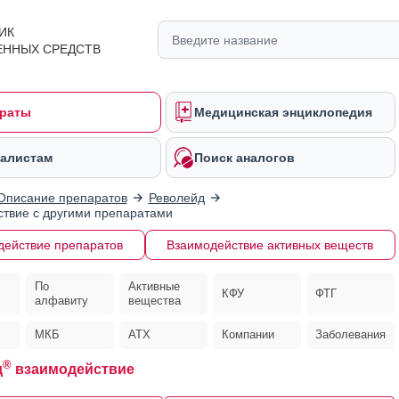
ИК
ЕННЫХ СРЕДСТВ
раты
Медицинская энциклопедия
алистам
Поиск аналогов
Описание препаратов
Револейд
твие с другими препаратами
действие препаратов
Взаимодействие активных веществ
По
Активные
КФУ
ФТГ
алфавиту
вещества
МКБ
АТХ
Компании
Заболевания
®
д
взаимодействие