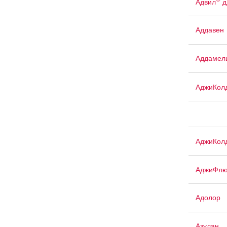
Адвил
д
Аддавен
Аддамел
АджиКол
АджиКол
АджиФлю
Адолор
Азулан