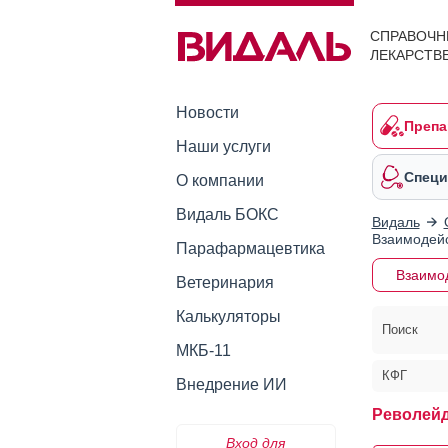
СПРАВОЧН
ЛЕКАРСТВ
Новости
Препа
Наши услуги
Специ
О компании
Видаль БОКС
Видаль
Взаимодейс
Парафармацевтика
Взаимо
Ветеринария
Калькуляторы
Поиск
МКБ-11
КФГ
Внедрение ИИ
Револей
Вход для