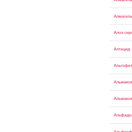
Алмагел
Алоэ сир
Алтацид
Альгофе
Альмакс
Альмакси
Альфадо
Альфосф