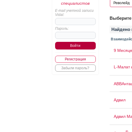
специалистов
E-mail учетной записи
Vidal:
Выберите 
Пароль:
Найдено 
Взаимодейс
9 Месяце
Регистрация
L-Малат 
Забыли пароль?
АВВАнта
Адвил
Адвил М
®