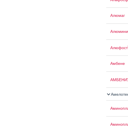
Алюмаг
Алюмини
Алюфост
Амбене
АМБЕНИ
Амелоте
Аминопла
Аминопла