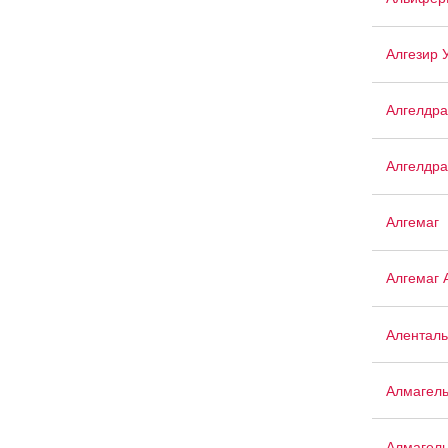
Алгезир 
Алгелдра
Алгелдра
Алгемаг
Алгемаг 
Аленталь
Алмагел
Алмагел