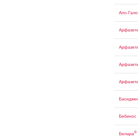
Апо-Гало
Арфазет
Арфазет
Арфазети
Арфазет
Басидже
Бебинос
®
Белара