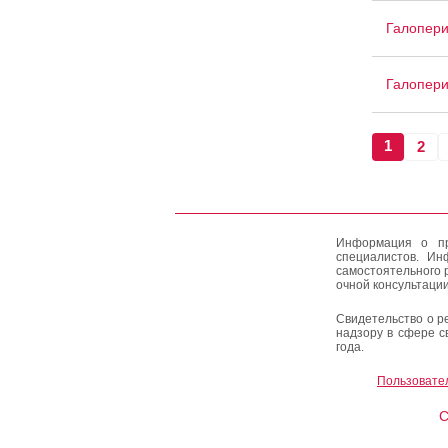
Галопер
Галопер
1
2
Информация о пр
специалистов. Ин
самостоятельного 
очной консультации
Свидетельство о р
надзору в сфере с
года.
Пользовате
C