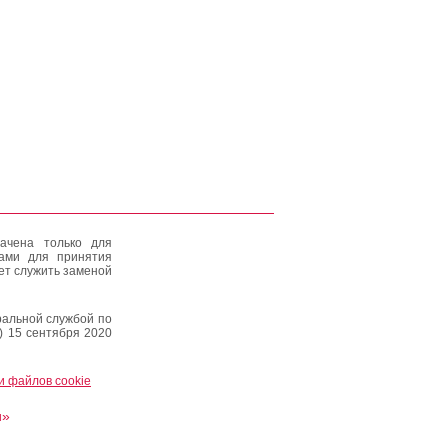
ачена только для
тами для принятия
ет служить заменой
альной службой по
) 15 сентября 2020
и файлов cookie
и»