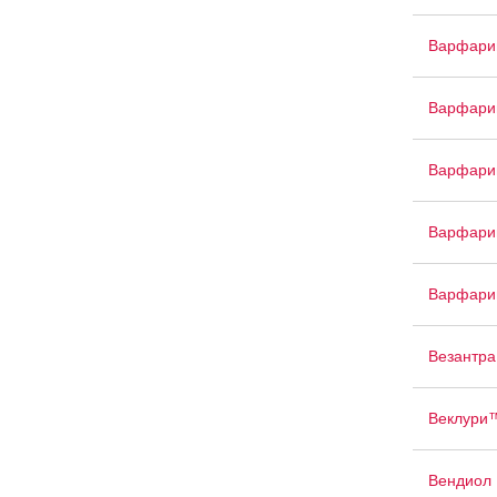
Варфари
Варфари
Варфари
Варфари
Варфари
Везантра
Веклури
Вендиол