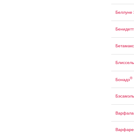
Беллуне 
Бенидетт
Бетамакс
Блиссель
®
Бонадэ
Бэсамэл
Варфала
Варфаре