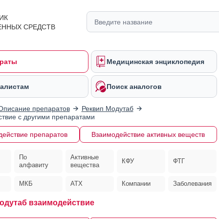
ИК
ЕННЫХ СРЕДСТВ
раты
Медицинская энциклопедия
алистам
Поиск аналогов
Описание препаратов
Реквип Модутаб
твие с другими препаратами
действие препаратов
Взаимодействие активных веществ
По
Активные
КФУ
ФТГ
алфавиту
вещества
МКБ
АТХ
Компании
Заболевания
одутаб взаимодействие