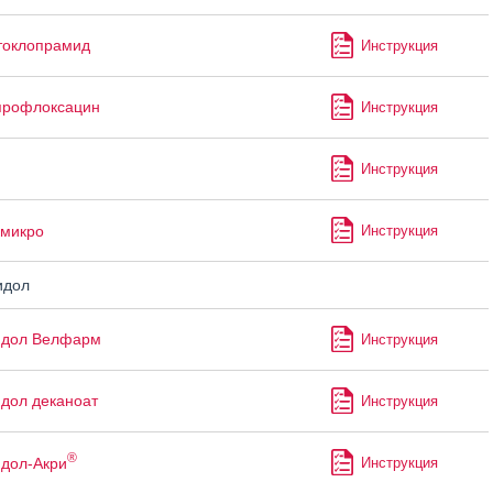
токлопрамид
Инструкция
профлоксацин
Инструкция
Инструкция
микро
Инструкция
идол
идол Велфарм
Инструкция
дол деканоат
Инструкция
®
дол-Акри
Инструкция