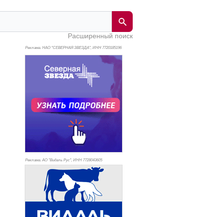
Расширенный поиск
Реклама. НАО "СЕВЕРНАЯ ЗВЕЗДА", ИНН 772
0185196
Реклама. АО "Видаль Рус", ИНН 772
8043605