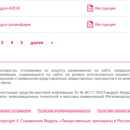
идол-АЛСИ
Инструкция
идол-ратиофарм
Инструкция
3
4
5
далее
»
епаратах, отпускаемых по рецепту, размещенная на сайте, предназн
формация, содержащаяся на сайте, не должна использоваться пациен
решения о применении представленных лекарственных препаратов и не мож
 врача.
егистрации средства массовой информации Эл № ФС77-79153 выдано Федер
вязи, информационных технологий и массовых коммуникаций (Роскомнадзор
льское соглашение
Политика конфиденциальности
Политика обработк
opyright
Справочник Видаль «Лекарственные препараты в Росси
©