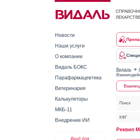
СПРАВОЧН
ЛЕКАРСТВ
Новости
Препа
Наши услуги
Специ
О компании
Видаль БОКС
Видаль
Взаимодейс
Парафармацевтика
Взаимо
Ветеринария
Калькуляторы
Поиск
МКБ-11
КФГ
Внедрение ИИ
Реквип М
Вход для