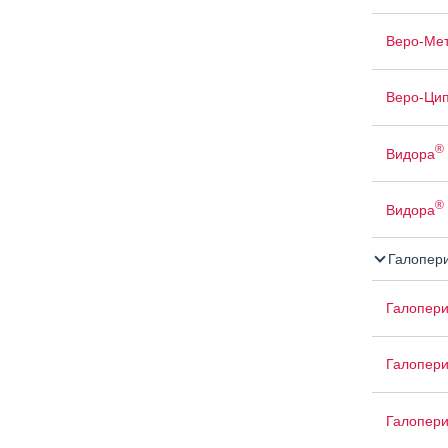
Веро-Ме
Веро-Ци
®
Видора
®
Видора
Галопер
Галопер
Галопери
Галопери