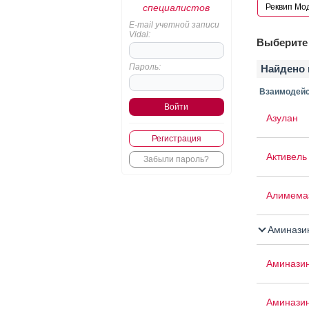
специалистов
E-mail учетной записи
Vidal:
Выберите 
Пароль:
Найдено 
Взаимодейс
Азулан
Регистрация
Активель
Забыли пароль?
Алимема
Аминази
Аминази
Аминази