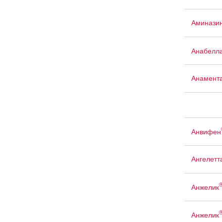
Аминазин
Анабелл
Анамент
Анвифен
Ангелетт
Анжелик
Анжелик