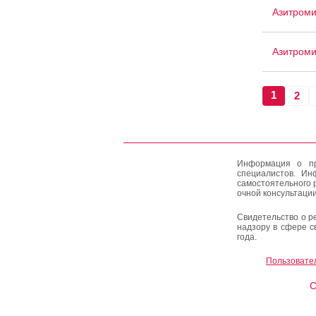
Азитроми
Азитром
1
2
Информация о пр
специалистов. Ин
самостоятельного 
очной консультации
Свидетельство о р
надзору в сфере с
года.
Пользовате
C