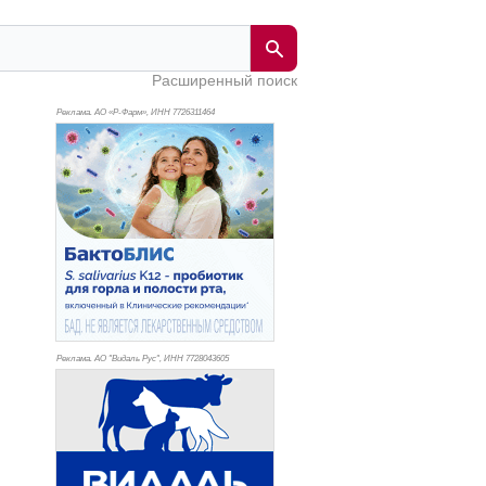
Расширенный поиск
Реклама. АО «Р-Фарм», ИНН 772
6311464
Реклама. АО "Видаль Рус", ИНН 772
8043605