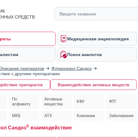
ИК
ЕННЫХ СРЕДСТВ
раты
Медицинская энциклопедия
алистам
Поиск аналогов
Описание препаратов
Флуконазол Сандоз
твие с другими препаратами
действие препаратов
Взаимодействие активных веществ
По
Активные
КФУ
ФТГ
алфавиту
вещества
МКБ
АТХ
Компании
Заболевания
®
ол Сандоз
взаимодействие