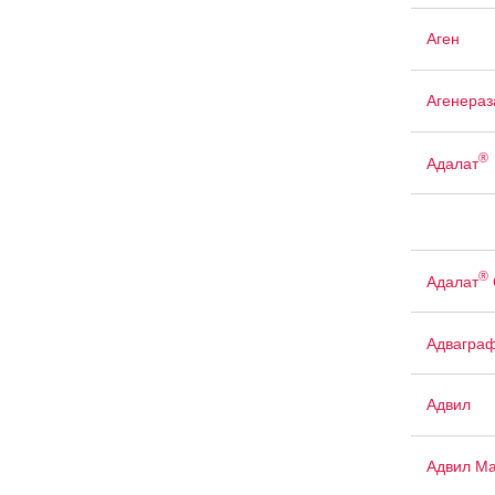
Аген
Агенераз
®
Адалат
®
Адалат
Адвагра
Адвил
Адвил М