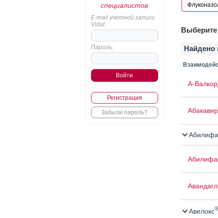
специалистов
E-mail учетной записи
Vidal:
Выберите 
Пароль:
Найдено 
Взаимодейс
А-Валкор
Регистрация
Абакавир
Забыли пароль?
Абилифа
Абилифа
Авандаг
Авелокс