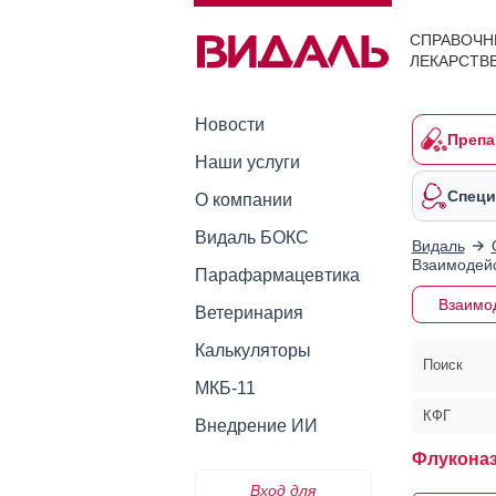
СПРАВОЧН
ЛЕКАРСТВ
Новости
Препа
Наши услуги
Специ
О компании
Видаль БОКС
Видаль
Взаимодейс
Парафармацевтика
Взаимо
Ветеринария
Калькуляторы
Поиск
МКБ-11
КФГ
Внедрение ИИ
Флуконаз
Вход для