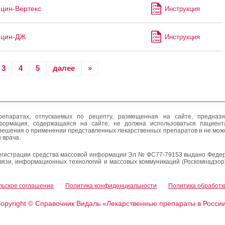
цин-Вертекс
Инструкция
ицин-ДЖ
Инструкция
3
4
5
далее
»
епаратах, отпускаемых по рецепту, размещенная на сайте, предназн
формация, содержащаяся на сайте, не должна использоваться пациен
решения о применении представленных лекарственных препаратов и не мож
 врача.
егистрации средства массовой информации Эл № ФС77-79153 выдано Федер
вязи, информационных технологий и массовых коммуникаций (Роскомнадзор
льское соглашение
Политика конфиденциальности
Политика обработк
opyright
Справочник Видаль «Лекарственные препараты в Росси
©