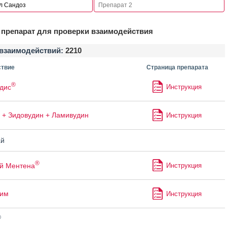
препарат для проверки взаимодействия
взаимодействий:
2210
твие
Страница препарата
®
дис
Инструкция
 + Зидовудин + Ламивудин
Инструкция
й
®
й Ментена
Инструкция
лим
Инструкция
®