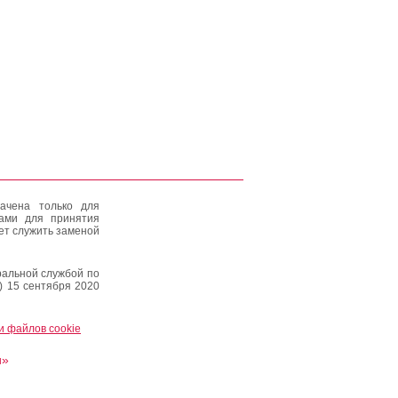
ачена только для
тами для принятия
ет служить заменой
альной службой по
) 15 сентября 2020
и файлов cookie
и»