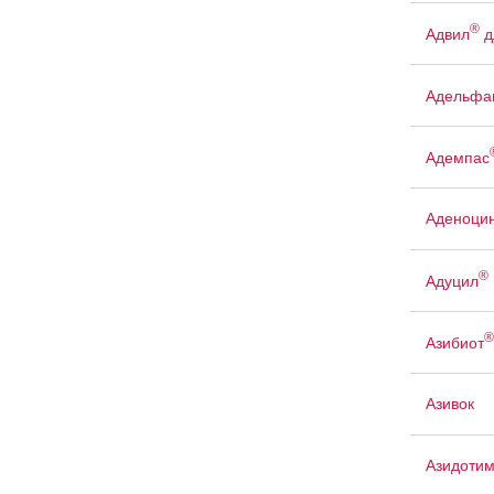
®
Адвил
д
Адельфа
Адемпас
Аденоци
®
Адуцил
®
Азибиот
Азивок
Азидоти