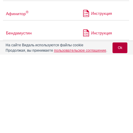
®
Афинитор
Инструкция
Бендамустин
Инструкция
На сайте Видаль используются файлы cookie
Ok
Продолжая, вы принимаете
пользовательское соглашение
.
Бендамустин Канон
Инструкция
Вход для специалистов
Бендамустин-Промомед
Инструкция
E-mail учетной записи Vidal:
Бендамустин-ТЛ
Инструкция
Пароль:
Бенлиста
Бетаметазон
Инструкция