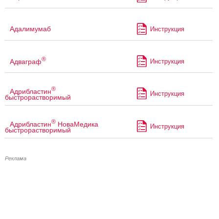
Адалимумаб
Инструкция
®
Адваграф
Инструкция
®
Адрибластин
Инструкция
быстрорастворимый
®
Адрибластин
НоваМедика
Инструкция
быстрорастворимый
Реклама