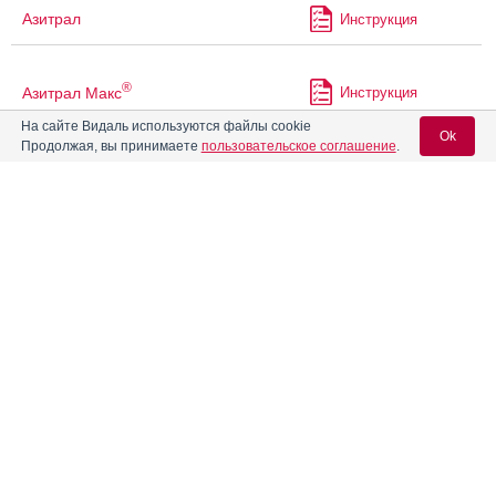
Азитрал
Инструкция
®
Азитрал Макс
Инструкция
На сайте Видаль используются файлы cookie
Ok
Продолжая, вы принимаете
пользовательское соглашение
.
®
Азитрал Мини
Инструкция
Вход для специалистов
®
Азитрокс
Инструкция
E-mail учетной записи Vidal:
Азитромивел
Инструкция
Пароль:
Азитромицин
АЗИТРОМИЦИН АВЕКСИМА
Инструкция
Регистрация
Забыли пароль?
Азитромицин Авексима
Инструкция