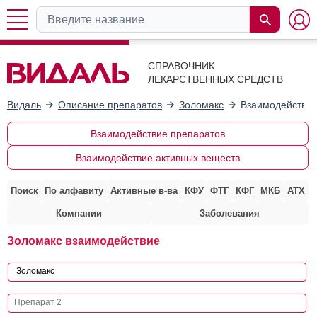
СПРАВОЧНИК
ЛЕКАРСТВЕННЫХ СРЕДСТВ
Видаль
Описание препаратов
Золомакс
Взаимодействие
Взаимодействие препаратов
Взаимодействие активных веществ
Поиск
По алфавиту
Активные в-ва
КФУ
ФТГ
КФГ
МКБ
АТХ
Компании
Заболевания
Золомакс взаимодействие