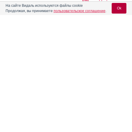
На сайте Видаль используются файлы cookie
Ok
Продолжая, вы принимаете
пользовательское соглашение
.
Абитера
Инструкция
Вход для специалистов
Абраксан
Инструкция
E-mail учетной записи Vidal:
Авандаглим
Инструкция
Пароль:
®
Авелокс
®
Авиамарин
Инструкция
Регистрация
Забыли пароль?
Агапурин
Инструкция
Аген
Инструкция