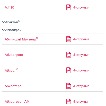
А.Т.10
Инструкция
®
Абактал
Абилифай
®
Абилифай Ментена
Инструкция
Абирапрост
Инструкция
®
Абират
Инструкция
Абиратерон
Инструкция
Абиратерон АФ
Инструкция