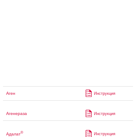
Аген
Инструкция
Агенераза
Инструкция
®
Адалат
Инструкция