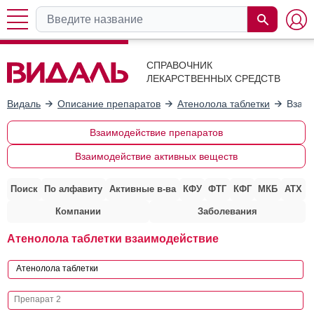
СПРАВОЧНИК
ЛЕКАРСТВЕННЫХ СРЕДСТВ
Видаль
Описание препаратов
Атенолола таблетки
Взаим
Взаимодействие препаратов
Взаимодействие активных веществ
Поиск
По алфавиту
Активные в-ва
КФУ
ФТГ
КФГ
МКБ
АТХ
Компании
Заболевания
Атенолола таблетки взаимодействие