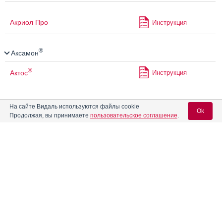
Акриол Про
Инструкция
®
Аксамон
®
Актос
Инструкция
®
Актрапид
НМ
Инструкция
На сайте Видаль используются файлы cookie
Ok
Продолжая, вы принимаете
пользовательское соглашение
.
®
®
Актрапид
НМ Пенфилл
Инструкция
Вход для специалистов
E-mail учетной записи Vidal:
Алвитил
Инструкция
Пароль:
Алгезир Ультра
Инструкция