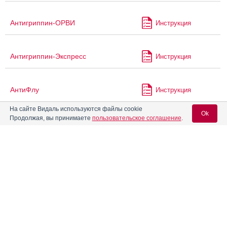
Антигриппин-ОРВИ
Инструкция
Антигриппин-Экспресс
Инструкция
АнтиФлу
Инструкция
На сайте Видаль используются файлы cookie
Ok
Продолжая, вы принимаете
пользовательское соглашение
.
®
АнтиФлу
Кидс
Инструкция
Вход для специалистов
®
Арлеверт
Инструкция
E-mail учетной записи Vidal:
®
Аспирин
Комплекс
Инструкция
Пароль:
®
Атаракс