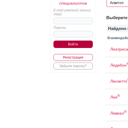
специалистов
E-mail учетной записи
Vidal:
Выберите 
Пароль:
Найдено 
Взаимодейс
Леатриса
Регистрация
Ледибон
Забыли пароль?
Лензетто
®
Лея
®
Ливиал