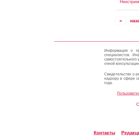
Некстри
«
наз
Информация о пр
специалистов. Ин
самостоятельного 
очной консультации
Свидетельство о р
надзору в сфере с
года.
Пользовате
C
Контакты
Редакц