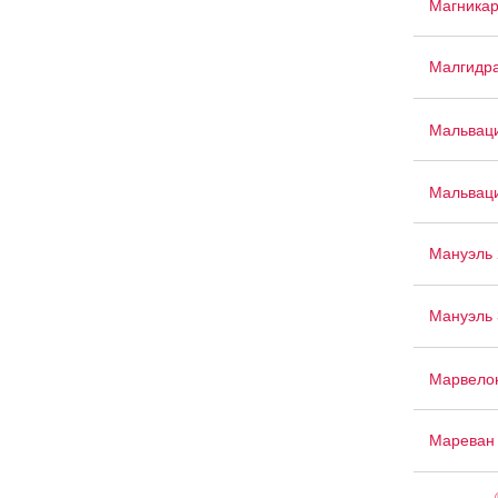
Магника
Малгидр
Мальвац
Мальвац
Мануэль 
Мануэль 
Марвело
Мареван