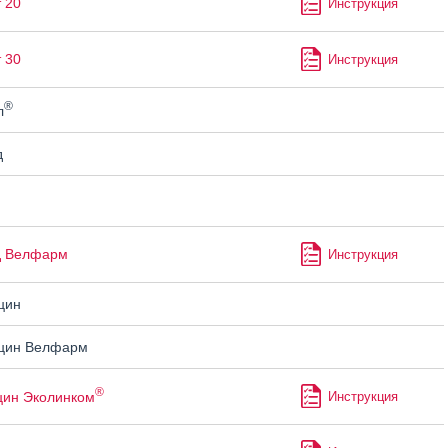
 20
Инструкция
 30
Инструкция
®
л
д
д Велфарм
Инструкция
цин
цин Велфарм
®
цин Эколинком
Инструкция