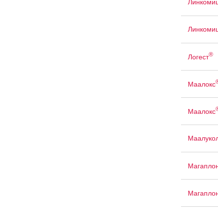
Линкомиц
Линкомиц
®
Логест
Маалокс
Маалокс
Маалуко
Магапло
Магапло