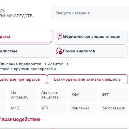
ИК
ЕННЫХ СРЕДСТВ
раты
Медицинская энциклопедия
алистам
Поиск аналогов
Описание препаратов
Асвитол
твие с другими препаратами
действие препаратов
Взаимодействие активных веществ
По
Активные
КФУ
ФТГ
алфавиту
вещества
МКБ
АТХ
Компании
Заболевания
®
взаимодействие