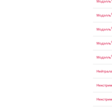
Модэлль
Модэлль
Модэлль
Модэлль
Модэлль
Нейтрала
Некстри
Некстри