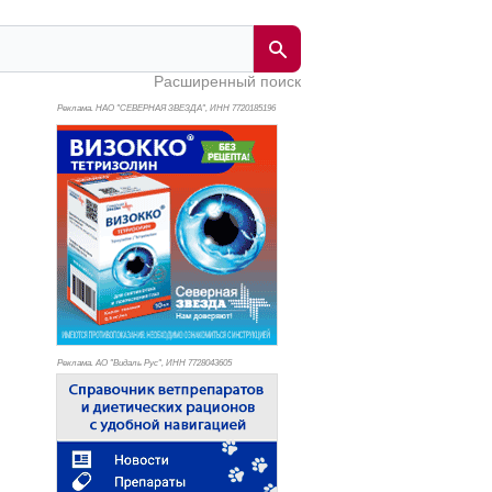
Расширенный поиск
Реклама. НАО "СЕВЕРНАЯ ЗВЕЗДА", ИНН 772
0185196
Реклама. АО "Видаль Рус", ИНН 772
8043605