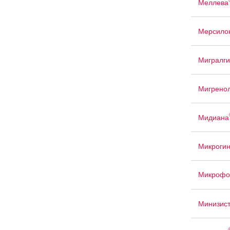
Меллева
Мерсило
Мигралги
Мигрено
Мидиана
Микроги
Микрофо
Минизис