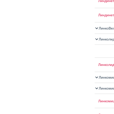
Линдинет
Линдинет
ЛинкоВе
Линколи
Линколи
Линкоми
Линкоми
Линкоми