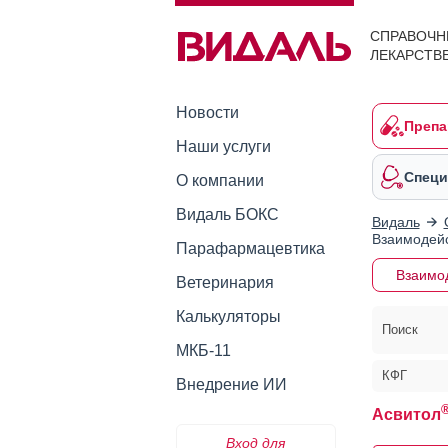
СПРАВОЧН
ЛЕКАРСТВ
Новости
Препа
Наши услуги
Специ
О компании
Видаль БОКС
Видаль
Взаимодейс
Парафармацевтика
Взаимо
Ветеринария
Калькуляторы
Поиск
МКБ-11
КФГ
Внедрение ИИ
Асвитол
Вход для