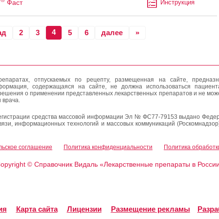
м
Фаст
Инструкция
4
ад
2
3
5
6
далее
»
епаратах, отпускаемых по рецепту, размещенная на сайте, предназн
формация, содержащаяся на сайте, не должна использоваться пациен
решения о применении представленных лекарственных препаратов и не мож
 врача.
егистрации средства массовой информации Эл № ФС77-79153 выдано Федер
вязи, информационных технологий и массовых коммуникаций (Роскомнадзор
льское соглашение
Политика конфиденциальности
Политика обработк
opyright
Справочник Видаль «Лекарственные препараты в Росси
©
ия
Карта сайта
Лицензии
Размещение рекламы
Разра