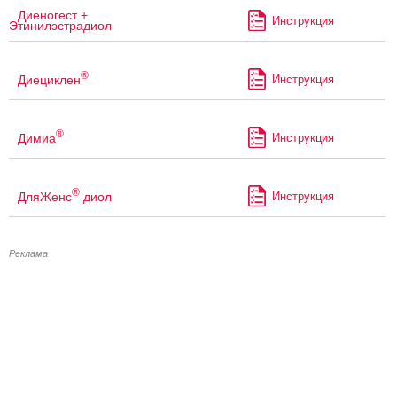
Диеногест +
Инструкция
Этинилэстрадиол
®
Диециклен
Инструкция
®
Димиа
Инструкция
®
ДляЖенс
диол
Инструкция
Реклама