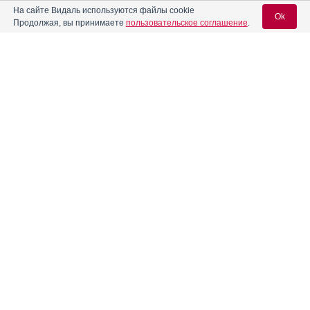
На сайте Видаль используются файлы cookie
Ok
Продолжая, вы принимаете
пользовательское соглашение
.
®
Зоэли
Инструкция
Вход для специалистов
Изнель 30
Инструкция
E-mail учетной записи Vidal:
Имуспорин
Инструкция
Пароль:
Иралгезик
Инструкция
Канамицин
Регистрация
Забыли пароль?
Канамицин-АКОС
Инструкция
Канамицин-КМП
Инструкция