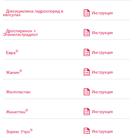
Доксициклина гидрохлорид в
Инструкция
капсулах
Дроспиренон +
Инструкция
Этинилэстрадиол
®
Евра
Инструкция
®
Жанин
Инструкция
Желпластан
Инструкция
®
Женеттен
Инструкция
®
Зорекс Утро
Инструкция