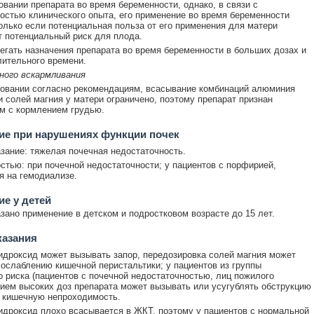
овании препарата во время беременности, однако, в связи с
остью клинического опыта, его применение во время беременности
олько если потенциальная польза от его применения для матери
 потенциальный риск для плода.
егать назначения препарата во время беременности в больших дозах и
лительного времени.
ного вскармливания
овании согласно рекомендациям, всасывание комбинаций алюминия
и солей магния у матери ограничено, поэтому препарат признан
м с кормлением грудью.
ие при нарушениях функции почек
зание: тяжелая почечная недостаточность.
стью: при почечной недостаточности; у пациентов с порфирией,
 на гемодиализе.
е у детей
зано применение в детском и подростковом возрасте до 15 лет.
казания
дроксид может вызывать запор, передозировка солей магния может
 ослаблению кишечной перистальтики; у пациентов из группы
 риска (пациентов с почечной недостаточностью, лиц пожилого
рием высоких доз препарата может вызывать или усугублять обструкцию
 кишечную непроходимость.
дроксид плохо всасывается в ЖКТ, поэтому у пациентов с нормальной