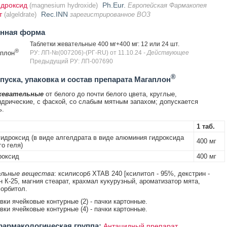
идроксид
Ph.Eur.
(magnesium hydroxide)
Европейская Фармакопея
т
Rec.INN
(algeldrate)
зарегистрированное ВОЗ
енная форма
Таблетки жевательные 400 мг+400 мг: 12 или 24 шт.
®
плон
РУ: ЛП-№(007206)-(РГ-RU) от 11.10.24
- Действующее
Предыдущий РУ: ЛП-007690
®
уска, упаковка и состав препарата Магаплон
жевательные
от белого до почти белого цвета, круглые,
дрические, с фаской, со слабым мятным запахом; допускается
ь.
1 таб.
идроксид (в виде алгелдрата в виде алюминия гидроксида
400 мг
о геля)
роксид
400 мг
льные вещества
: ксилисорб XTAB 240 [ксилитол - 95%, декстрин -
н К-25, магния стеарат, крахмал кукурузный, ароматизатор мята,
сорбитол.
овки ячейковые контурные (2) - пачки картонные.
овки ячейковые контурные (4) - пачки картонные.
армакологическая группа:
Антацидный препарат