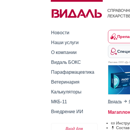
СПРАВОЧН
ЛЕКАРСТВ
Новости
Препа
Наши услуги
Специ
О компании
Видаль БОКС
Реклама. ООО «Др. 
Парафармацевтика
Ветеринария
Калькуляторы
Видаль
МКБ-11
Внедрение ИИ
Магапло
📜 Инстр
💊 Соста
Вход для