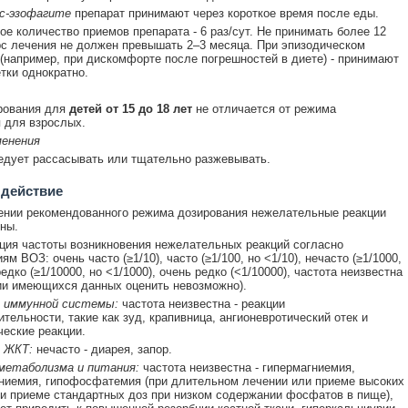
с-эзофагите
препарат принимают через короткое время после еды.
е количество приемов препарата - 6 раз/сут. Не принимать более 12
урс лечения не должен превышать 2–3 месяца. При эпизодическом
(например, при дискомфорте после погрешностей в диете) - принимают
етки однократно.
рования для
детей от 15 до 18 лет
не отличается от режима
 для взрослых.
менения
едует рассасывать или тщательно разжевывать.
 действие
нии рекомендованного режима дозирования нежелательные реакции
ны.
ия частоты возникновения нежелательных реакций согласно
м ВОЗ: очень часто (≥1/10), часто (≥1/100, но <1/10), нечасто (≥1/1000,
редко (≥1/10000, но <1/1000), очень редко (<1/10000), частота неизвестна
ии имеющихся данных оценить невозможно).
 иммунной системы:
частота неизвестна - реакции
ительности, такие как зуд, крапивница, ангионевротический отек и
еские реакции.
 ЖКТ:
нечасто - диарея, запор.
метаболизма и питания:
частота неизвестна - гипермагниемия,
иемия, гипофосфатемия (при длительном лечении или приеме высоких
ри приеме стандартных доз при низком содержании фосфатов в пище),