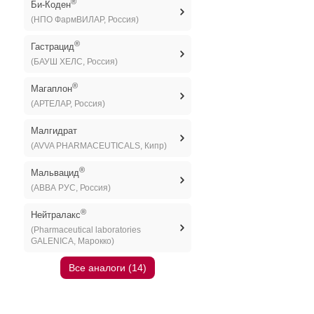
®
Би-Коден
(НПО ФармВИЛАР, Россия)
®
Гастрацид
(БАУШ ХЕЛС, Россия)
®
Магаплон
(АРТЕЛАР, Россия)
Малгидрат
(AVVA PHARMACEUTICALS, Кипр)
®
Мальвацид
(АВВА РУС, Россия)
®
Нейтралакс
(Pharmaceutical laboratories
GALENICA, Марокко)
Все аналоги (14)