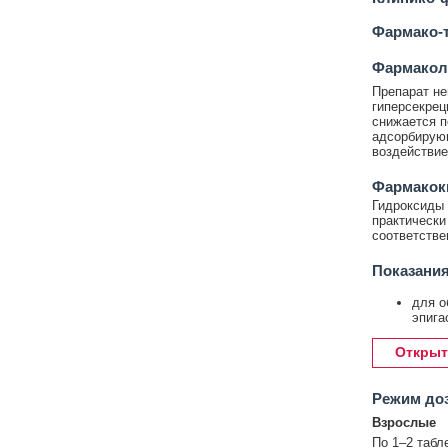
Фармако-т
Фармакол
Препарат не
гиперсекрец
снижается п
адсорбирую
воздействие
Фармакок
Гидроксиды 
практически
соответстве
Показания
для о
эпига
Открыт
Режим до
Взрослые
По 1–2 табле