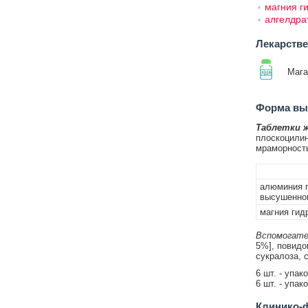
магния г
алгелдра
Лекарств
Мага
Форма вып
Таблетки 
плоскоцилин
мраморност
алюминия г
высушенног
магния гид
Вспомогате
5%], повидо
сукралоза, 
6 шт. - упак
6 шт. - упак
Клинико-ф