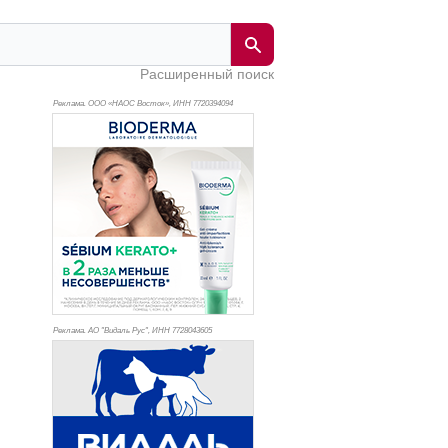
Расширенный поиск
Реклама. ООО «НАОС Восток», ИНН 772
0394094
Реклама. АО "Видаль Рус", ИНН 772
8043605