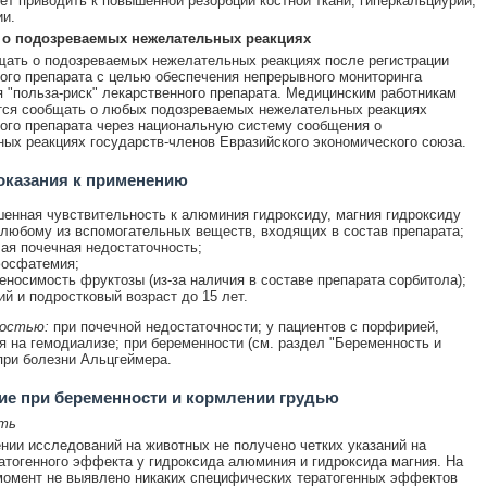
ет приводить к повышенной резорбции костной ткани, гиперкальциурии,
и.
о подозреваемых нежелательных реакциях
ать о подозреваемых нежелательных реакциях после регистрации
ого препарата с целью обеспечения непрерывного мониторинга
 "польза-риск" лекарственного препарата. Медицинским работникам
тся сообщать о любых подозреваемых нежелательных реакциях
ого препарата через национальную систему сообщения о
ых реакциях государств-членов Евразийского экономического союза.
оказания к применению
енная чувствительность к алюминия гидроксиду, магния гидроксиду
 любому из вспомогательных веществ, входящих в состав препарата;
ая почечная недостаточность;
осфатемия;
еносимость фруктозы (из-за наличия в составе препарата сорбитола);
ий и подростковый возраст до 15 лет.
остью:
при почечной недостаточности; у пациентов с порфирией,
 на гемодиализе; при беременности (см. раздел "Беременность и
 при болезни Альцгеймера.
е при беременности и кормлении грудью
ть
нии исследований на животных не получено четких указаний на
атогенного эффекта у гидроксида алюминия и гидроксида магния. На
омент не выявлено никаких специфических тератогенных эффектов