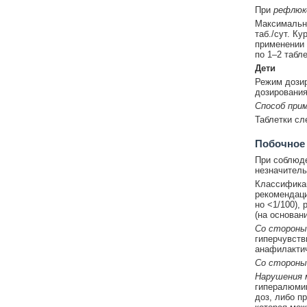
При
рефлюк
Максимально
таб./сут. К
применении 
по 1–2 табл
Дети
Режим дози
дозирования
Способ при
Таблетки сл
Побочное
При соблюде
незначитель
Классификац
рекомендация
но <1/100), 
(на основан
Со стороны
гиперчувств
анафилактич
Со стороны
Нарушения 
гипералюмин
доз, либо п