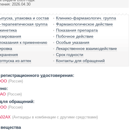
ления: 2026.04.30
пуска, упаковка и состав
Клинико-фармакологич. группа
терапевтическая группа
Фармакологическое действие
кинетика
Показания препарата
озирования
Побочное действие
показания к применению
Особые указания
ировка
Лекарственное взаимодействие
 хранения
Срок годности
отпуска из аптек
Контакты для обращений
регистрационного удостоверения:
ООО
(Россия)
ено:
 АО
(Россия)
для обращений:
ООО
(Россия)
A02AX
(Антациды в комбинации с другими средствами)
 вещества