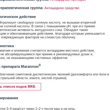
ерапевтическая группа:
Антацидное средство
огическое действие
йтрализует свободную соляную кислоту, не вызывая вторичной
ии соляной кислоты. В связи с повышением pH, при его приеме
ептическая активность желудочного сока. Обладает также
щим и обволакивающим действием, благодаря которым уменьшается
 повреждающих факторов на слизистую оболочку.
инетика
магния и алюминия считаются антацидами местного действия,
 не абсорбирующимися при приеме в рекомендуемых дозах и,
нно, не оказывающими системных эффектов.
®
 препарата Магаплон
блегчения симптомов диспептических явлений (дискомфорта или боли в
стральной области, изжоги, кислой отрыжки).
ь список кодов МКБ
зирования
тки 3–4 раза/сут через 1–2 ч после еды и на ночь.