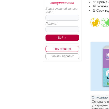
✅ Примен
специалистов
📅 Услов
E-mail учетной записи
⏳ Срок го
Vidal:
Пароль:
Регистрация
Забыли пароль?
Описание 
Основано н
утверждено
справочник