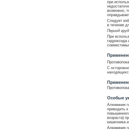
при использ
недостаточн
возможно, т
оправдывает
Следует изб
в течение д
Период груд
При использ
гидроксида 
совместимы
Применен
Противопока
С осторожно
находящихся
Применени
Противопока
Особые у
Алюминия ги
приводить к
повышенного
возраста) п
кишечника и
Алюминия ги