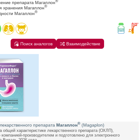
®
ение препарата Магаплон
®
ия хранения Магаплон
®
дности Магаплон
Поиск аналогов
Взаимодействие
®
лекарственного препарата
Магаплон
(Magaplon)
а общей характеристике лекарственного препарата (ОХЛП),
 компанией-производителем и подготовлено для электронного
а Видаль 2026 года.