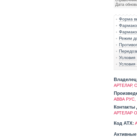
Дата обнов
Форма вы
Фармако-
Фармако
Режим д
Противо
Передоз
Условия
Условия 
Владелец 
АРТЕЛАР, 
Произвед
АВВА РУС,
Контакты 
АРТЕЛАР 
Код ATX:
Активные