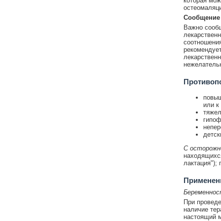
которая мож
остеомаляци
Сообщение 
Важно сообщ
лекарственн
соотношения
рекомендуе
лекарственн
нежелательн
Противоп
повыш
или к
тяжел
гипоф
непер
детск
С осторожн
находящихся
лактация");
Применени
Беременнос
При проведе
наличие тер
настоящий м