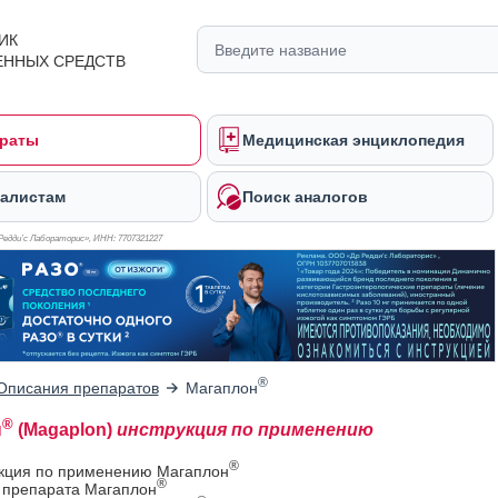
ИК
ЕННЫХ СРЕДСТВ
раты
Медицинская энциклопедия
алистам
Поиск аналогов
Редди’с Лабораторис», ИНН: 770
7321227
®
Описания препаратов
Магаплон
®
н
(Magaplon)
инструкция по применению
®
укция по применению Магаплон
®
в препарата Магаплон