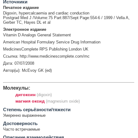
Источники
Печатное издание
Digoxin, hypercalcaemia and cardiac conduction
Postgrad Med J /Volume:75 Part:887/Sept Page:554-6 / 1999 / Vella A,
Gerber TC, Hayes DL et al
Электронное издание
Vitamin D Analogs General Statement
American Hospital Formulary Service Drug Information
MedicinesComplete RPS Publishing London UK
Ссылка: http://www.medicinescomplete.com/mc
Дата: 07/07/2008
Автор(ы): McEvoy GK (ed)
Молекулы:
дигоксин
(digoxin)
магния оксид
(magnesium oxide)
Cтепень серьёзности/тяжести
Умеренно выраженные
Достоверность
Часто встречаемые
Описание взаимодействия