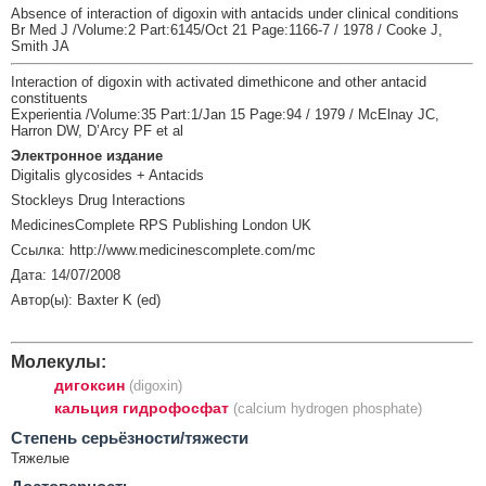
Absence of interaction of digoxin with antacids under clinical conditions
Br Med J /Volume:2 Part:6145/Oct 21 Page:1166-7 / 1978 / Cooke J,
Smith JA
Interaction of digoxin with activated dimethicone and other antacid
constituents
Experientia /Volume:35 Part:1/Jan 15 Page:94 / 1979 / McElnay JC,
Harron DW, D’Arcy PF et al
Электронное издание
Digitalis glycosides + Antacids
Stockleys Drug Interactions
MedicinesComplete RPS Publishing London UK
Ссылка: http://www.medicinescomplete.com/mc
Дата: 14/07/2008
Автор(ы): Baxter K (ed)
Молекулы:
дигоксин
(digoxin)
кальция гидрофосфат
(calcium hydrogen phosphate)
Cтепень серьёзности/тяжести
Тяжелые