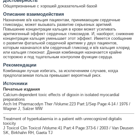
Достоверность
Общепризнанные с хорошей доказательной базой
Описание взаимодействия
Назначение в/в кальция пациентам, принимающим сердечные
гликозиды, может вызывать развитие серьезных аритмий.
Повышение концентрации кальция в крови может усиливать
аритмогенный эффект сердечных гликозидов. И, наоборот, снижение
концентрации кальция уменьшает этот эффект. Имеется сообщение
о развитии фатальной сердечной аритмии у двух пациентов,
которым назначался в/м сердечный гликозид и в/в кальция хлорид
или кальция глюконат. Данная комбинация назначается крайне
осторожно и под тщательным контролем функции сердца.
Рекомендации
Комбинации лучше избегать, за исключением случаев, когда
предполагаемая польза превышает вероятный риск.
Источники
Печатные издания
Calcium-dependent toxic effects of digoxin in isolated myocardial
preparations
Arch Int Pharmacodyn Ther /Volume:223 Part:1/Sep Page:4-14 / 1976 /
Wagner J, Salzer WW
Treatment of hyperkalaemia in a patient with unrecognized digitalis
toxicity
J Toxicol Clin Toxicol /Volume:41 Part:4 Page:373-6 / 2003 / Van Deusen
SK, Birkhahn RH, Gaeta TJ