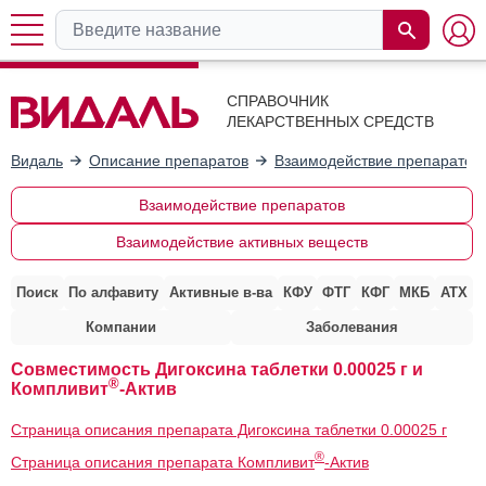
СПРАВОЧНИК
ЛЕКАРСТВЕННЫХ СРЕДСТВ
Видаль
Описание препаратов
Взаимодействие препаратов
Взаимодействие препаратов
Взаимодействие активных веществ
Поиск
По алфавиту
Активные в-ва
КФУ
ФТГ
КФГ
МКБ
АТХ
Компании
Заболевания
Совместимость Дигоксина таблетки 0.00025 г и
®
Компливит
-Актив
Страница описания препарата Дигоксина таблетки 0.00025 г
®
Страница описания препарата Компливит
-Актив