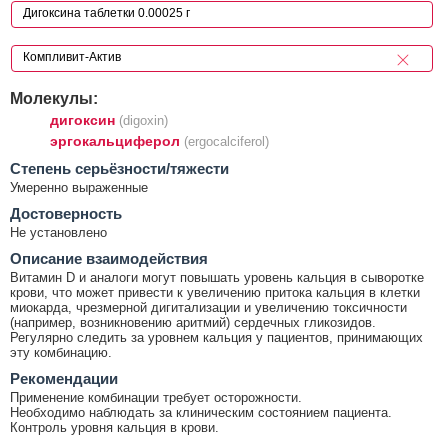
Молекулы:
дигоксин
(digoxin)
эргокальциферол
(ergocalciferol)
Cтепень серьёзности/тяжести
Умеренно выраженные
Достоверность
Не установлено
Описание взаимодействия
Витамин D и аналоги могут повышать уровень кальция в сыворотке
крови, что может привести к увеличению притока кальция в клетки
миокарда, чрезмерной дигитализации и увеличению токсичности
(например, возникновению аритмий) сердечных гликозидов.
Регулярно следить за уровнем кальция у пациентов, принимающих
эту комбинацию.
Рекомендации
Применение комбинации требует осторожности.
Необходимо наблюдать за клиническим состоянием пациента.
Контроль уровня кальция в крови.