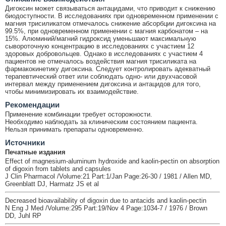
Дигоксин может связываться антацидами, что приводит к снижению
биодоступности. В исследованиях при одновременном применении с
магния трисиликатом отмечалось снижение абсорбции дигоксина на
99.5%, при одновременном применении с магния карбонатом – на
15%. Алюминий/магний гидроксид уменьшают максимальную
сывороточную концентрацию в исследованиях с участием 12
здоровых добровольцев. Однако в исследованиях с участием 4
пациентов не отмечалось воздействия магния трисиликата на
фармакокинетику дигоксина. Следует контролировать адекватный
терапевтический ответ или соблюдать одно- или двухчасовой
интервал между применением дигоксина и антацидов для того,
чтобы минимизировать их взаимодействие.
Рекомендации
Применение комбинации требует осторожности.
Необходимо наблюдать за клиническим состоянием пациента.
Нельзя принимать препараты одновременно.
Источники
Печатные издания
Effect of magnesium-aluminum hydroxide and kaolin-pectin on absorption
of digoxin from tablets and capsules
J Clin Pharmacol /Volume:21 Part:1/Jan Page:26-30 / 1981 / Allen MD,
Greenblatt DJ, Harmatz JS et al
Decreased bioavailability of digoxin due to antacids and kaolin-pectin
N Eng J Med /Volume:295 Part:19/Nov 4 Page:1034-7 / 1976 / Brown
DD, Juhl RP