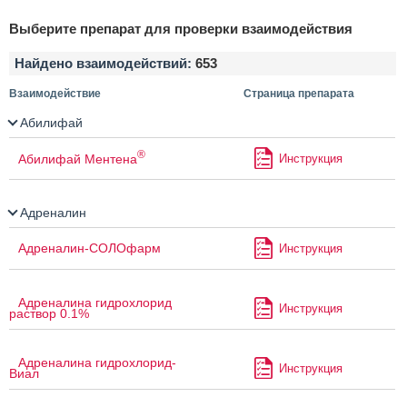
Выберите препарат для проверки взаимодействия
Найдено взаимодействий:
653
Взаимодействие
Страница препарата
Абилифай
®
Абилифай Ментена
Инструкция
Адреналин
Адреналин-СОЛОфарм
Инструкция
Адреналина гидрохлорид
Инструкция
раствор 0.1%
Адреналина гидрохлорид-
Инструкция
Виал