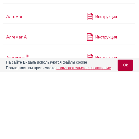
Алгемаг
Инструкция
Алгемаг А
Инструкция
®
Алмагель
Инструкция
На сайте Видаль используются файлы cookie
Ok
Продолжая, вы принимаете
пользовательское соглашение
.
®
Алмагель
А
Инструкция
Вход для специалистов
®
Алмагель
Нео
Инструкция
E-mail учетной записи Vidal:
Алоэ сироп с железом
Инструкция
Пароль: