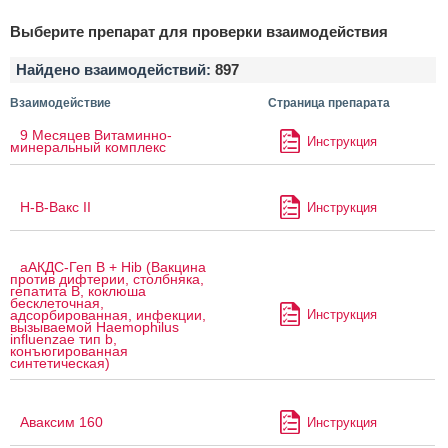
Выберите препарат для проверки взаимодействия
Найдено взаимодействий:
897
Взаимодействие
Страница препарата
9 Месяцев Витаминно-
Инструкция
минеральный комплекс
H-B-Вакс II
Инструкция
аАКДС-Геп B + Hib (Вакцина
против дифтерии, столбняка,
гепатита B, коклюша
бесклеточная,
Инструкция
адсорбированная, инфекции,
вызываемой Haemophilus
influenzae тип b,
конъюгированная
синтетическая)
Аваксим 160
Инструкция