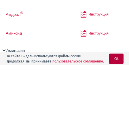
®
Амдоал
Инструкция
Амиксид
Инструкция
Аминазин
На сайте Видаль используются файлы cookie
Ok
Продолжая, вы принимаете
пользовательское соглашение
.
Аминазин-Ферейн
Инструкция
Вход для специалистов
Аминазина драже
Инструкция
E-mail учетной записи Vidal:
Аминазина раствор для
Инструкция
инъекций 2.5%
Пароль:
Аминофиллин-Эском
Инструкция