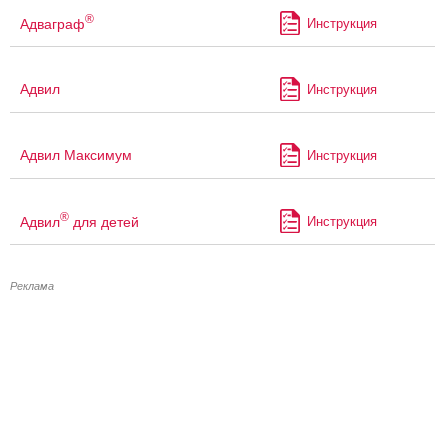
®
Адваграф
Инструкция
Адвил
Инструкция
Адвил Максимум
Инструкция
®
Адвил
для детей
Инструкция
Реклама