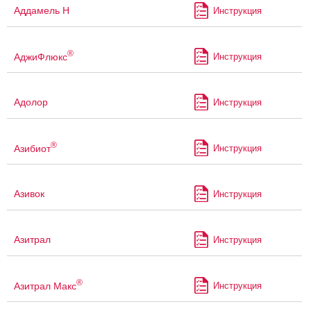
Аддамель Н
Инструкция
®
АджиФлюкс
Инструкция
Адолор
Инструкция
®
Азибиот
Инструкция
Азивок
Инструкция
Азитрал
Инструкция
®
Азитрал Макс
Инструкция