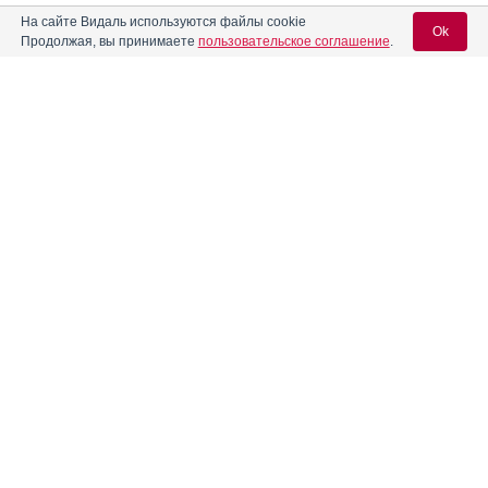
На сайте Видаль используются файлы cookie
Атазанавир-КРКА
Ok
Инструкция
Продолжая, вы принимаете
пользовательское соглашение
.
®
Атазанавир-Нанолек
Инструкция
Вход для специалистов
E-mail учетной записи Vidal:
Атазанавир-ТЛ
Инструкция
Пароль:
Атазанавир-Эдвансд
Инструкция
Атазор
Инструкция
Регистрация
Забыли пароль?
Атазор-Р
Инструкция
®
Атаракс