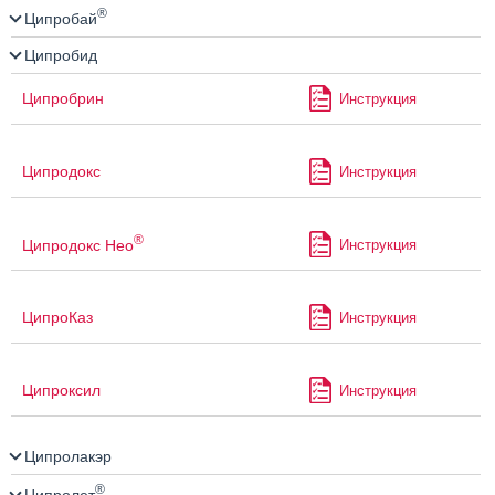
®
Ципробай
Ципробид
Ципробрин
Инструкция
Ципродокс
Инструкция
®
Ципродокс Нео
Инструкция
ЦипроКаз
Инструкция
Ципроксил
Инструкция
Ципролакэр
®
Ципролет