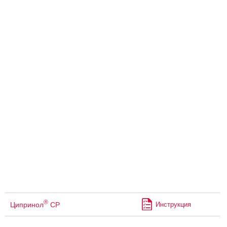
®
Ципринол
СР
Инструкция