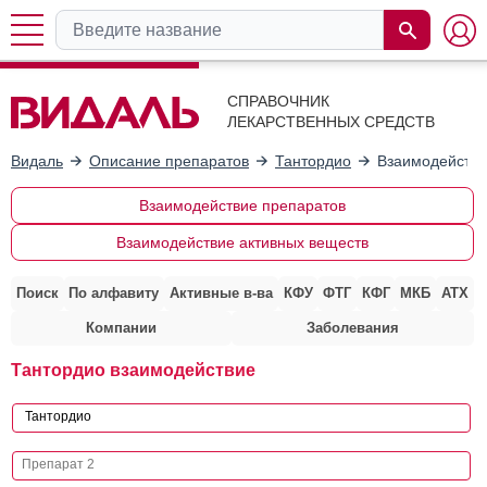
СПРАВОЧНИК
ЛЕКАРСТВЕННЫХ СРЕДСТВ
Видаль
Описание препаратов
Тантордио
Взаимодействи
Взаимодействие препаратов
Взаимодействие активных веществ
Поиск
По алфавиту
Активные в-ва
КФУ
ФТГ
КФГ
МКБ
АТХ
Компании
Заболевания
Тантордио взаимодействие