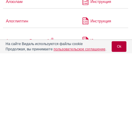
Алзолам
Инструкция
Алоглиптин
Инструкция
®
Алоглиптин Гликвитабс
Инструкция
На сайте Видаль используются файлы cookie
Ok
Продолжая, вы принимаете
пользовательское соглашение
.
Алпразолам
Инструкция
Вход для специалистов
®
E-mail учетной записи Vidal:
Алтумвен
Инструкция
Пароль:
Альгофетин
Инструкция
Альдактон
Инструкция