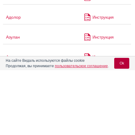
Адолор
Инструкция
Азулан
Инструкция
Аквамокс
Инструкция
На сайте Видаль используются файлы cookie
Ok
Продолжая, вы принимаете
пользовательское соглашение
.
®
Аквапаск
Инструкция
Вход для специалистов
E-mail учетной записи Vidal:
Аквацитрамон
Инструкция
®
Пароль:
Акдайна
Инструкция