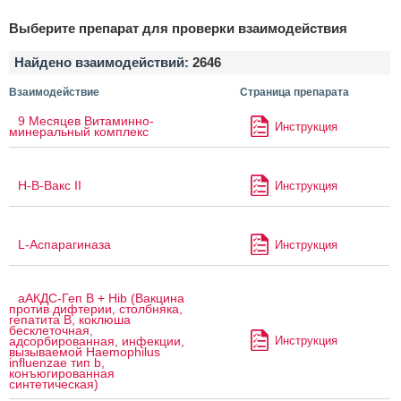
Выберите препарат для проверки взаимодействия
Найдено взаимодействий:
2646
Взаимодействие
Страница препарата
9 Месяцев Витаминно-
Инструкция
минеральный комплекс
H-B-Вакс II
Инструкция
L-Аспарагиназа
Инструкция
аАКДС-Геп B + Hib (Вакцина
против дифтерии, столбняка,
гепатита B, коклюша
бесклеточная,
Инструкция
адсорбированная, инфекции,
вызываемой Haemophilus
influenzae тип b,
конъюгированная
синтетическая)