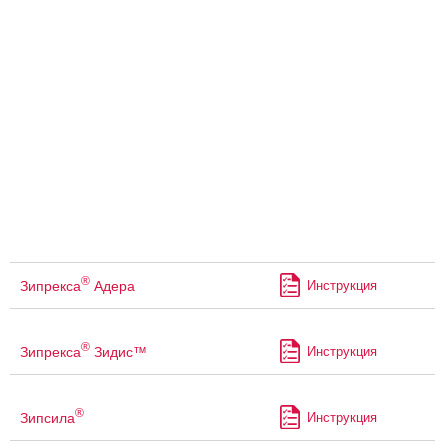
®
Зипрекса
Адера
Инструкция
®
Зипрекса
Зидис™
Инструкция
®
Зипсила
Инструкция