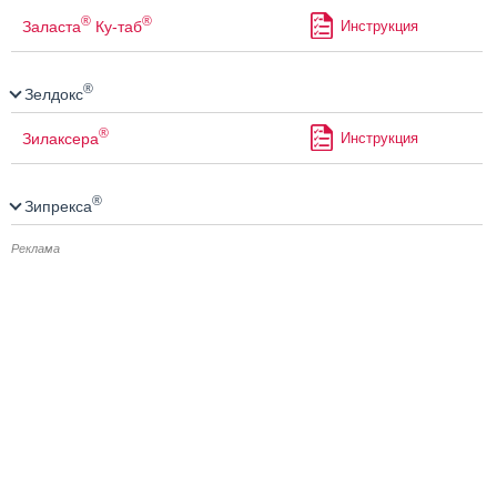
®
®
Заласта
Ку-таб
Инструкция
®
Зелдокс
®
Зилаксера
Инструкция
®
Зипрекса
Реклама