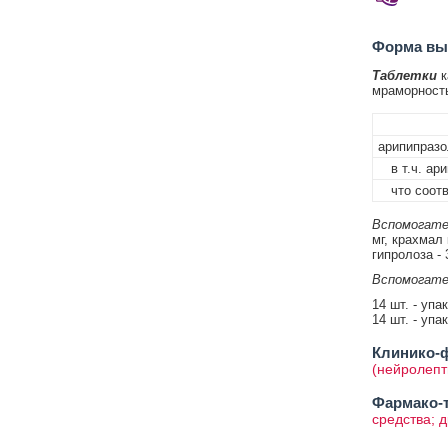
Форма вып
Таблетки
к
мраморност
арипипразо
в т.ч. ари
что соотв
Вспомогате
мг, крахмал 
гипролоза - 
Вспомогате
14 шт. - упа
14 шт. - упа
Клинико-ф
(нейролепт
Фармако-т
средства; 