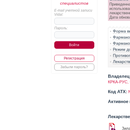
специалистов
Приведенна
использова
E-mail учетной записи
лекарствен
Vidal:
Дата обнов
Пароль:
Форма вы
Фармако-
Фармако
Режим д
Противо
Регистрация
Лекарст
Забыли пароль?
Владелец 
КРКА-РУС,
Код ATX:
Активное 
Лекарств
Зила