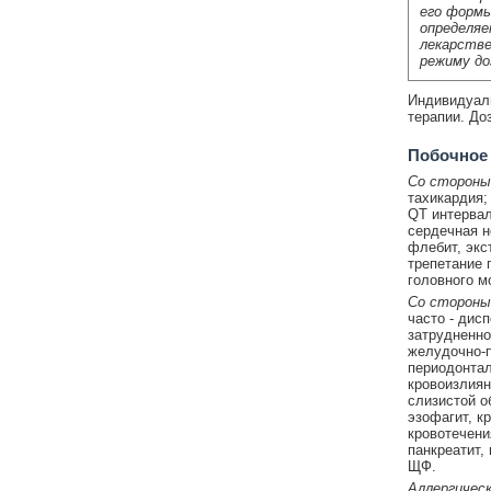
его формы
определяе
лекарстве
режиму до
Индивидуаль
терапии. Доз
Побочное
Со стороны
тахикардия;
QT интервал
сердечная н
флебит, экс
трепетание 
головного мо
Со стороны
часто - дисп
затрудненное
желудочно-
периодонтал
кровоизлиян
слизистой о
эзофагит, к
кровотечени
панкреатит,
ЩФ.
Аллергическ