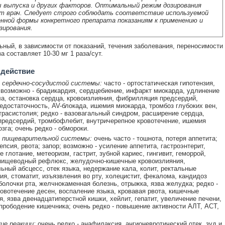
 выпуска и других факторов. Оптимальный режим дозирования
т врач. Следует строго соблюдать соответствие используемой
нной формы конкретного препарата показаниям к применению и
зирования.
ный, в зависимости от показаний, течения заболевания, переносимости
а составляет 10-30 мг 1 раза/сут.
 действие
 сердечно-сосудистой системы:
часто - ортостатическая гипотензия,
 возможно - брадикардия, сердцебиение, инфаркт миокарда, удлинение
а, остановка сердца, кровоизлияния, фибрилляция предсердий,
едостаточность, AV-блокада, ишемия миокарда, тромбоз глубоких вен,
трасистолия; редко - вазовагальный синдром, расширение сердца,
предсердий, тромбофлебит, внутричерепное кровотечение, ишемия
зга; очень редко - обмороки.
 пищеварительной системы:
очень часто - тошнота, потеря аппетита;
епсия, рвота; запор; возможно - усиление аппетита, гастроэнтерит,
 глотание, метеоризм, гастрит, зубной кариес, гингивит, геморрой,
пищеводный рефлюкс, желудочно-кишечные кровоизлияния,
ьный абсцесс, отек языка, недержание кала, колит, ректальные
ия, стоматит, изъязвления во рту, холецистит, фекалома, кандидоз
болочки рта, желчнокаменная болезнь, отрыжка, язва желудка; редко -
ровотечение десен, воспаление языка, кровавая рвота, кишечные
я, язва двенадцатиперстной кишки, хейлит, гепатит, увеличение печени,
 прободение кишечника; очень редко - повышение активности АЛТ, АСТ,
ие реакции:
очень редко - анафилаксия, ангионевротический отек, зуд и