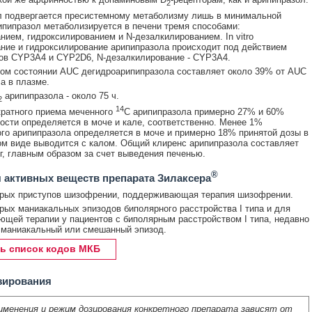
2
л подвергается пресистемному метаболизму лишь в минимальной
ипипразол метаболизируется в печени тремя способами:
нием, гидроксилированием и N-дезалкилированием. In vitro
ние и гидроксилирование арипипразола происходит под действием
ов CYP3A4 и CYP2D6, N-дезалкилирование - CYP3A4.
ом состоянии AUC дегидроарипипразола составляет около 39% от AUC
а в плазме.
арипипразола - около 75 ч.
2
14
ратного приема меченного
C арипипразола примерно 27% и 60%
ости определяется в моче и кале, соответственно. Менее 1%
го арипипразола определяется в моче и примерно 18% принятой дозы в
м виде выводится с калом. Общий клиренс арипипразола составляет
кг, главным образом за счет выведения печенью.
®
 активных веществ препарата Зилаксера
трых приступов шизофрении, поддерживающая терапия шизофрении.
рых маниакальных эпизодов биполярного расстройства I типа и для
щей терапии у пациентов с биполярным расстройством I типа, недавно
 маниакальный или смешанный эпизод.
ь список кодов МКБ
зирования
именения и режим дозирования конкретного препарата зависят от