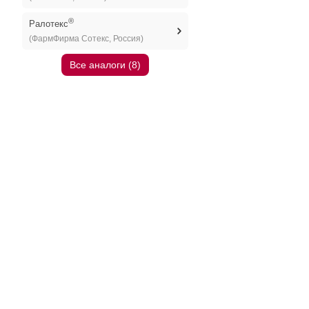
®
Ралотекс
(ФармФирма Сотекс, Россия)
Все аналоги (8)