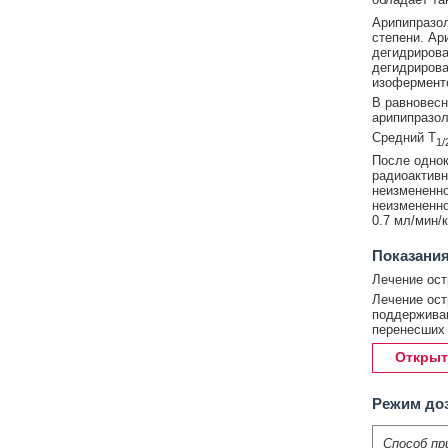
Арипипразо
степени. Ар
дегидрирова
дегидрирова
изофермент
В равновесн
арипипразол
Средний T
1/
После однок
радиоактивн
неизмененно
неизмененно
0.7 мл/мин/
Показания
Лечение ос
Лечение ост
поддерживаю
перенесших
Открыт
Режим до
Способ пр