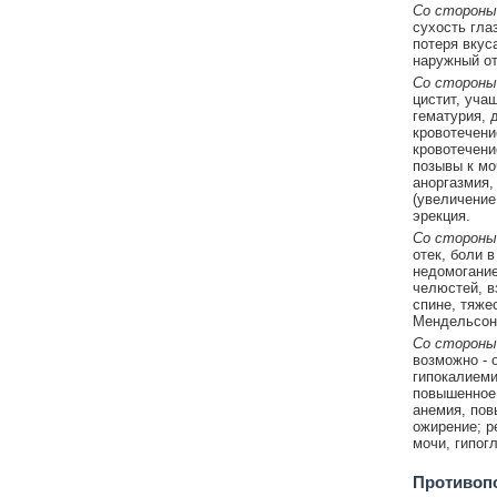
Со стороны 
сухость глаз
потеря вкус
наружный от
Со стороны
цистит, уча
гематурия, 
кровотечени
кровотечени
позывы к мо
аноргазмия,
(увеличение
эрекция.
Со стороны
отек, боли в
недомогание
челюстей, в
спине, тяже
Мендельсона
Со стороны
возможно - 
гипокалиеми
повышенное 
анемия, пов
ожирение; р
мочи, гипог
Противоп