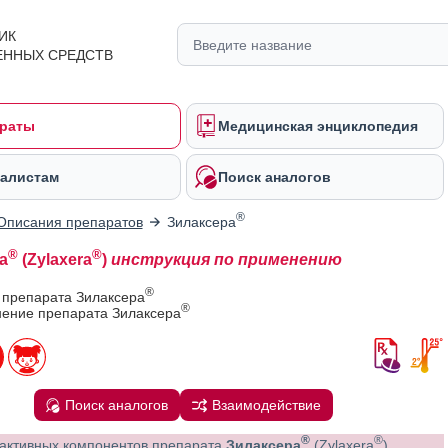
ИК
ЕННЫХ СРЕДСТВ
раты
Медицинская энциклопедия
алистам
Поиск аналогов
®
Описания препаратов
Зилаксера
®
®
а
(Zylaxera
)
инструкция по применению
®
 препарата Зилаксера
®
ение препарата Зилаксера
Поиск аналогов
Взаимодействие
®
®
активных компонентов препарата
Зилаксера
(Zylaxera
)