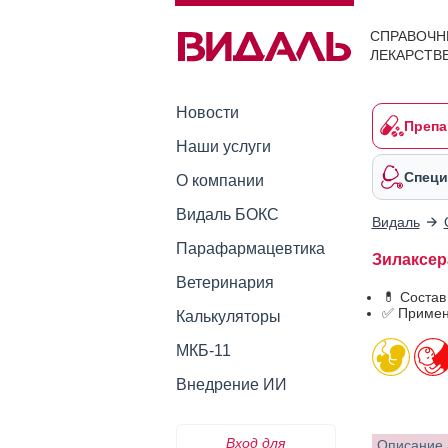
СПРАВОЧН
ЛЕКАРСТВ
Новости
Препа
Наши услуги
Специ
О компании
Видаль БОКС
Видаль
Парафармацевтика
Зилаксер
Ветеринария
💊 Состав
✅ Примен
Калькуляторы
МКБ-11
Внедрение ИИ
Вход для
Описание 