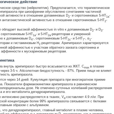
огическое действие
ческое средство (нейролептик). Предполагается, что терапевтическое
ипипразола при шизофрении обусловлено сочетанием частичной
кой активности в отношении допаминовых D
- и серотониновых 5-HT
-
2
1а
и антагонистической активностью в отношении серотониновых 5-HT
-
2
 обладает высокой аффинностью in vitro к допаминовым D
- и D
-
2
3
 серотониновым 5-HT
- и 5-HT
-рецепторам и умеренной
1a
2a
ю к допаминовым D
-, серотониновым 5-HT
- и 5-HT
-, α
-
4
2c
7
1
торам и гистаминовым H
-рецепторам. Арипипразол характеризуется
1
нной аффинностью к участкам обратного захвата серотонина и
 аффинности к мускариновым рецепторам.
инетика
а внутрь арипипразол быстро всасывается из ЖКТ. C
в плазме
max
 через 3-5 ч. Абсолютная биодоступность - 87%. Прием пищи не влияет
пность арипипразола.
тся через 14 дней. Кумуляция препарата при многократном приеме
а. Показатели фармакокинетики арипипразола в равновесном
ропорциональны дозе. Не отмечено суточных колебаний распределения
а и его метаболита дегидроарипипразола.
 интенсивно распределяется в тканях, V
составляет 4.9 л/кг. При
d
ской концентрации более 99% арипипразола связывается с белками
главным образом с альбумином.
, что дегидроарипипразол, главный метаболит в плазме человека,
акой же аффинностью к допаминовым D
-рецепторам, как и арипипразол.