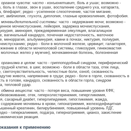
органов чувств: часто - конъюнктивит, боль в ушах;
возможно -
, боль в глазах, звон в ушах, воспаление среднего уха, катаракта,
а, блефарит; редко - усиленное слезотечение, частое мигание,
ит, амблиопия, глухота, диплопия, глазные кровоизлияния, фотофобия.
 мочевыделительной системы:
часто - недержание мочи; возможно -
щенное мочеиспускание, лейкорея, задержка мочеиспускания,
дизурия, аменорея, преждевременная эякуляция, влагалищное
е, вагинальный кандидоз, почечная недостаточность, маточное
е, меноррагия, альбуминурия, камни в почках, никтурия, полиурия,
чеиспусканию; редко - боли в молочной железе, цервицит, галакторея,
 жжение в области мочеполовой системы, гликозурия, гинекомастия
 молочных желез у мужчин), мочекаменная болезнь, болезненная
 организма в целом:
часто - гриппоподобный синдром, периферический
 грудной клетке, в шее; возможно - боли в области таза, отек лица,
, светочувствительность, челюстные боли, озноб, скованность
здутие живота, напряжение в груди; редко - боли в горле, скованность в
сть в голове, кандидоз, скованность в области горла, синдром
, тепловой удар.
 обмена веществ:
часто - потеря веса, повышение уровня КФК;
обезвоживание, отек, гиперхолестеринемия, гипергликемия,
я, сахарный диабет, гиперлипидемия, гипогликемия, жажда,
содержание мочевины в крови, гипонатриемия, железодефицитная
ышенный креатинин, билирубинемия, повышенный уровень ЛДГ,
едко - гиперкалиемия, подагра, гипернатриемия, цианоз, закисление
ликемическая реакция.
оказания к применению