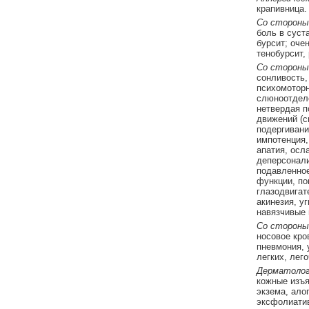
крапивница.
Со стороны
боль в суст
бурсит; оче
тенобурсит,
Со стороны
сонливость,
психомоторн
слюноотдел
нетвердая п
движений (с
подергивани
импотенция,
апатия, осл
деперсонали
подавленно
функции, по
глазодвигат
акинезия, у
навязчивые 
Со стороны
носовое кро
пневмония, 
легких, лег
Дерматолог
кожные изъя
экзема, ало
эксфолиатив