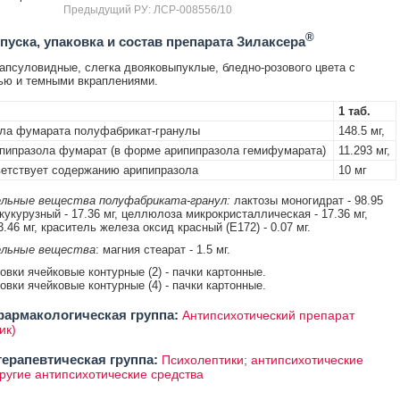
Предыдущий РУ: ЛСР-008556/10
®
уска, упаковка и состав препарата Зилаксера
апсуловидные, слегка двояковыпуклые, бледно-розового цвета с
ью и темными вкраплениями.
1 таб.
ла фумарата полуфабрикат-гранулы
148.5 мг,
пипразола фумарат (в форме арипипразола гемифумарата)
11.293 мг,
етствует содержанию арипипразола
10 мг
льные вещества полуфабриката-гранул:
лактозы моногидрат - 98.95
кукурузный - 17.36 мг, целлюлоза микрокристаллическая - 17.36 мг,
3.46 мг, краситель железа оксид красный (Е172) - 0.07 мг.
льные вещества
: магния стеарат - 1.5 мг.
ковки ячейковые контурные (2) - пачки картонные.
ковки ячейковые контурные (4) - пачки картонные.
армакологическая группа:
Антипсихотический препарат
ик)
ерапевтическая группа:
Психолептики; антипсихотические
другие антипсихотические средства