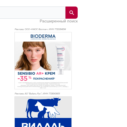
Расширенный поиск
Реклама. ООО «НАОС Восток», ИНН 772
0394094
Реклама. АО "Видаль Рус", ИНН 772
8043605