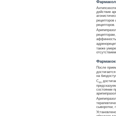
Фармакол
Антипсихоти
действие ар
агонистичес
рецепторов 
рецепторов.
Арипипразол
рецепторам,
аффинность
адренорецеп
также умере
отсутствием
Фармакок
После прием
достигается
на биодосту
C
достигае
ss
предсказуем
состоянии п
арипипразол
Арипипразол
терапевтиче
сыворотки, 
Установлено
обладает т