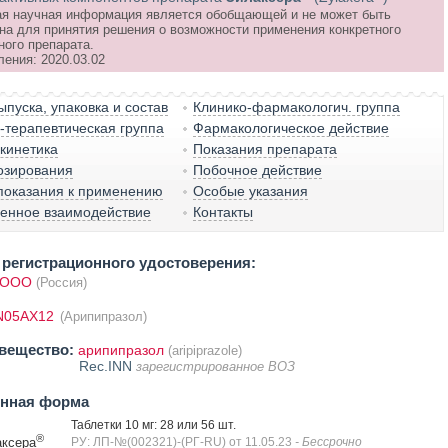
я научная информация является обобщающей и не может быть
на для принятия решения о возможности применения конкретного
ного препарата.
ления: 2020.03.02
пуска, упаковка и состав
Клинико-фармакологич. группа
терапевтическая группа
Фармакологическое действие
кинетика
Показания препарата
озирования
Побочное действие
показания к применению
Особые указания
венное взаимодействие
Контакты
регистрационного удостоверения:
 ООО
(Россия)
N05AX12
(Арипипразол)
вещество:
арипипразол
(aripiprazole)
Rec.INN
зарегистрированное ВОЗ
енная форма
Таблетки 10 мг: 28 или 56 шт.
®
ксера
РУ: ЛП-№(002321)-(РГ-RU) от 11.05.23
- Бессрочно