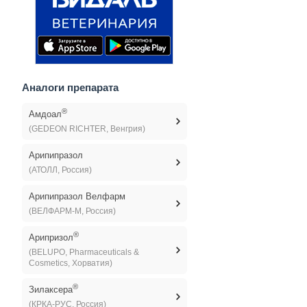
Аналоги препарата
®
Амдоал
(GEDEON RICHTER, Венгрия)
Арипипразол
(АТОЛЛ, Россия)
Арипипразол Велфарм
(ВЕЛФАРМ-М, Россия)
®
Арипризол
(BELUPO, Pharmaceuticals &
Cosmetics, Хорватия)
®
Зилаксера
(КРКА-РУС, Россия)