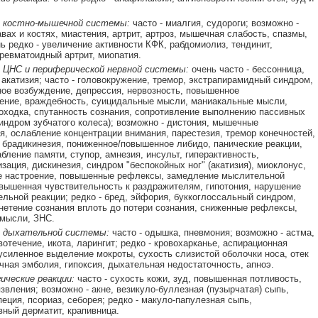
 костно-мышечной системы:
часто - миалгия, судороги; возможно -
авах и костях, миастения, артрит, артроз, мышечная слабость, спазмы,
нь редко - увеличение активности КФК, рабдомиолиз, тендинит,
 ревматоидный артрит, миопатия.
 ЦНС и периферической нервной системы:
очень часто - бессонница,
 акатизия; часто - головокружение, тремор, экстрапирамидный синдром,
ое возбуждение, депрессия, нервозность, повышенное
ение, враждебность, суицидальные мысли, маниакальные мысли,
оходка, спутанность сознания, сопротивление выполнению пассивных
индром зубчатого колеса); возможно - дистония, мышечные
я, ослабление концентрации внимания, парестезия, тремор конечностей,
 брадикинезия, пониженное/повышенное либидо, панические реакции,
абление памяти, ступор, амнезия, инсульт, гиперактивность,
зация, дискинезия, синдром "беспокойных ног" (акатизия), миоклонус,
е настроение, повышенные рефлексы, замедление мыслительной
вышенная чувствительность к раздражителям, гипотония, нарушение
ельной реакции; редко - бред, эйфория, буккоглоссальный синдром,
гнетение сознания вплоть до потери сознания, сниженные рефлексы,
мысли, ЗНС.
 дыхательной системы:
часто - одышка, пневмония; возможно - астма,
вотечение, икота, ларингит; редко - кровохарканье, аспирационная
усиленное выделение мокроты, сухость слизистой оболочки носа, отек
очная эмболия, гипоксия, дыхательная недостаточность, апноэ.
ические реакции:
часто - сухость кожи, зуд, повышенная потливость,
звления; возможно - акне, везикуло-буллезная (пузырчатая) сыпь,
пеция, псориаз, себорея; редко - макуло-папулезная сыпь,
ный дерматит, крапивница.