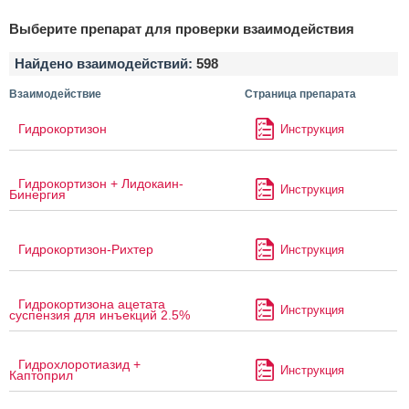
Выберите препарат для проверки взаимодействия
Найдено взаимодействий:
598
Взаимодействие
Страница препарата
Гидрокортизон
Инструкция
Гидрокортизон + Лидокаин-
Инструкция
Бинергия
Гидрокортизон-Рихтер
Инструкция
Гидрокортизона ацетата
Инструкция
суспензия для инъекций 2.5%
Гидрохлоротиазид +
Инструкция
Каптоприл