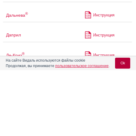
®
Дальнева
Инструкция
Даприл
Инструкция
®
Де-Криз
Инструкция
На сайте Видаль используются файлы cookie
Ok
Продолжая, вы принимаете
пользовательское соглашение
.
Дексавен
Инструкция
Вход для специалистов
Дексазон
E-mail учетной записи Vidal:
Дексамед
Инструкция
Пароль:
Дексаметазон
®
Дексаметазон буфус
Инструкция