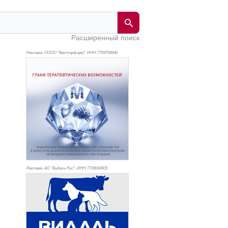
Расширенный поиск
Реклама. ОООО "Векторфарм", ИНН 770
4799640
Реклама. АО "Видаль Рус", ИНН 772
8043605