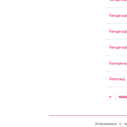
Кандесар
Кандесар
Кандесар
Каперел
Капозид
«
наз
Информация о пр