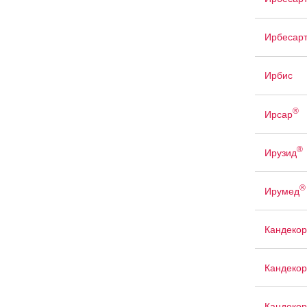
Ирбесарт
Ирбис
®
Ирсар
®
Ирузид
®
Ирумед
Кандекор
Кандекор
Кандекор