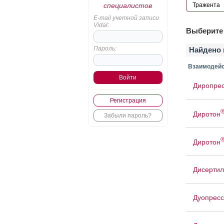
специалистов
E-mail учетной записи
Vidal:
Выберите 
Пароль:
Найдено 
Взаимодейс
Диропре
Регистрация
Диротон
Забыли пароль?
Диротон
Дисерти
Дуопресс