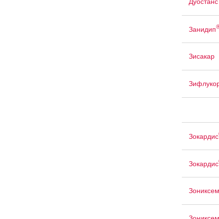
Дуостанс
Занидип
Зисакар
Зифлуко
Зокардис
Зокардис
Зониксе
Зониксем