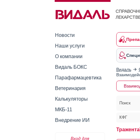
СПРАВОЧН
ЛЕКАРСТВ
Новости
Препа
Наши услуги
Специ
О компании
Видаль БОКС
Видаль
Взаимодейс
Парафармацевтика
Взаимо
Ветеринария
Калькуляторы
Поиск
МКБ-11
КФГ
Внедрение ИИ
Тражента
Вход для