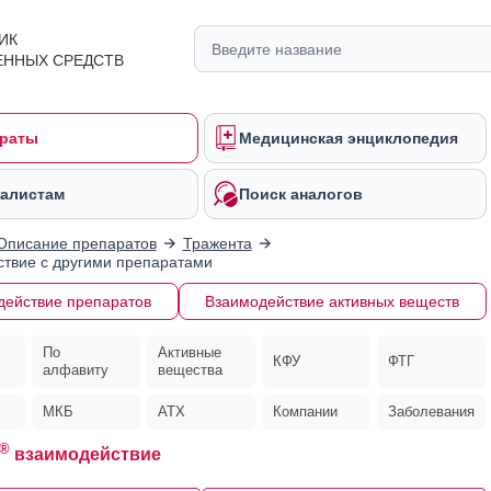
ИК
ЕННЫХ СРЕДСТВ
раты
Медицинская энциклопедия
алистам
Поиск аналогов
Описание препаратов
Тражента
твие с другими препаратами
действие препаратов
Взаимодействие активных веществ
По
Активные
КФУ
ФТГ
алфавиту
вещества
МКБ
АТХ
Компании
Заболевания
®
взаимодействие