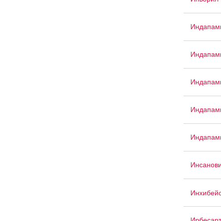
Индапам
Индапами
Индапами
Индапами
Индапам
Инсанов
Инхибей
Ирбесар