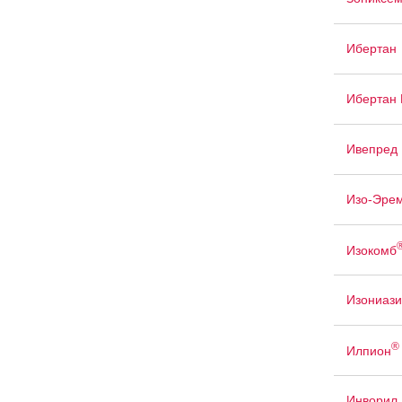
Ибертан
Ибертан
Ивепред
Изо-Эре
Изокомб
Изониаз
®
Илпион
Инворил