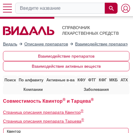
СПРАВОЧНИК
ЛЕКАРСТВЕННЫХ СРЕДСТВ
Видаль
Описание препаратов
Взаимодействие препаратов
Взаимодействие препаратов
Взаимодействие активных веществ
Поиск
По алфавиту
Активные в-ва
КФУ
ФТГ
КФГ
МКБ
АТХ
Компании
Заболевания
®
®
Совместимость Квинтор
и Тарцева
®
Страница описания препарата Квинтор
®
Страница описания препарата Тарцева