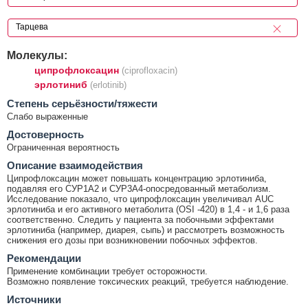
Молекулы:
ципрофлоксацин
(ciprofloxacin)
эрлотиниб
(erlotinib)
Cтепень серьёзности/тяжести
Слабо выраженные
Достоверность
Ограниченная вероятность
Описание взаимодействия
Ципрофлоксацин может повышать концентрацию эрлотиниба,
подавляя его СУР1А2 и СУР3А4-опосредованный метаболизм.
Исследование показало, что ципрофлоксацин увеличивал AUC
эрлотиниба и его активного метаболита (OSI -420) в 1,4 - и 1,6 раза
соответственно. Следить у пациента за побочными эффектами
эрлотиниба (например, диарея, сыпь) и рассмотреть возможность
снижения его дозы при возникновении побочных эффектов.
Рекомендации
Применение комбинации требует осторожности.
Возможно появление токсических реакций, требуется наблюдение.
Источники