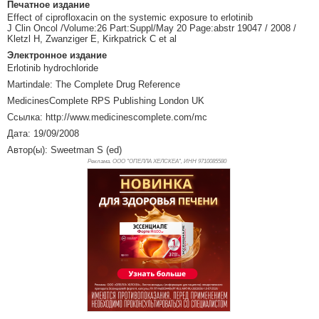
Печатное издание
Effect of ciprofloxacin on the systemic exposure to erlotinib
J Clin Oncol /Volume:26 Part:Suppl/May 20 Page:abstr 19047 / 2008 /
Kletzl H, Zwanziger E, Kirkpatrick C et al
Электронное издание
Erlotinib hydrochloride
Martindale: The Complete Drug Reference
MedicinesComplete RPS Publishing London UK
Ссылка: http://www.medicinescomplete.com/mc
Дата: 19/09/2008
Автор(ы): Sweetman S (ed)
Реклама. ООО "ОПЕЛЛА ХЕЛСКЕА", ИНН 971
0085580