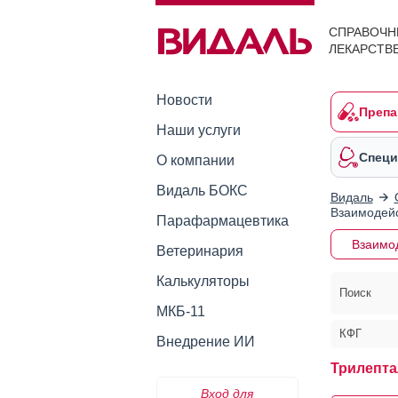
СПРАВОЧН
ЛЕКАРСТВ
Новости
Препа
Наши услуги
Специ
О компании
Видаль БОКС
Видаль
Взаимодейс
Парафармацевтика
Взаимо
Ветеринария
Калькуляторы
Поиск
МКБ-11
КФГ
Внедрение ИИ
Трилепта
Вход для