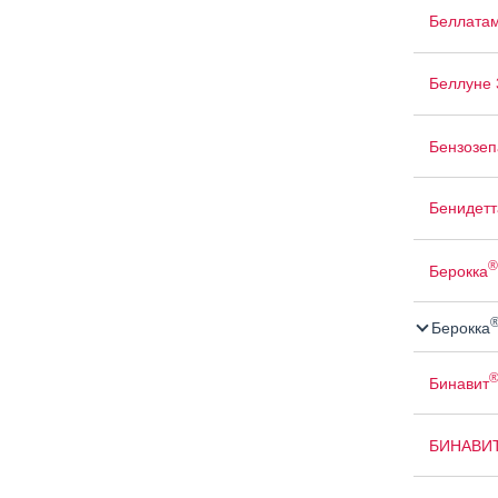
Беллата
Беллуне 
Бензозе
Бенидетт
®
Берокка
Берокка
Бинавит
БИНАВИ