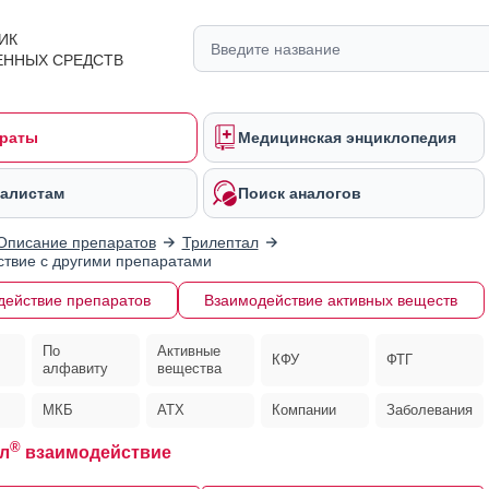
ИК
ЕННЫХ СРЕДСТВ
раты
Медицинская энциклопедия
алистам
Поиск аналогов
Описание препаратов
Трилептал
твие с другими препаратами
действие препаратов
Взаимодействие активных веществ
По
Активные
КФУ
ФТГ
алфавиту
вещества
МКБ
АТХ
Компании
Заболевания
®
л
взаимодействие