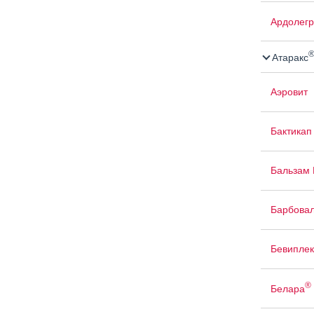
Ардолегр
Атаракс
Аэровит
Бактикап
Бальзам 
Барбова
Бевиплек
®
Белара