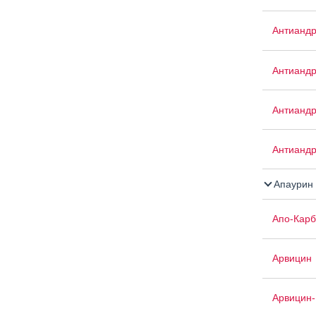
Антиандр
Антианд
Антианд
Антианд
Апаурин
Апо-Кар
Арвицин
Арвицин-