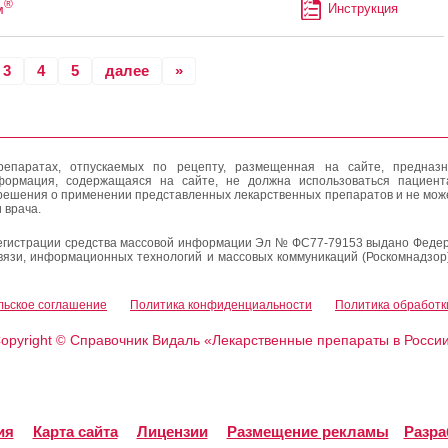
®
м
Инструкция
3
4
5
далее
»
епаратах, отпускаемых по рецепту, размещенная на сайте, предназн
формация, содержащаяся на сайте, не должна использоваться пациен
решения о применении представленных лекарственных препаратов и не мож
 врача.
егистрации средства массовой информации Эл № ФС77-79153 выдано Федер
вязи, информационных технологий и массовых коммуникаций (Роскомнадзор
льское соглашение
Политика конфиденциальности
Политика обработк
opyright
Справочник Видаль «Лекарственные препараты в Росси
©
ия
Карта сайта
Лицензии
Размещение рекламы
Разра