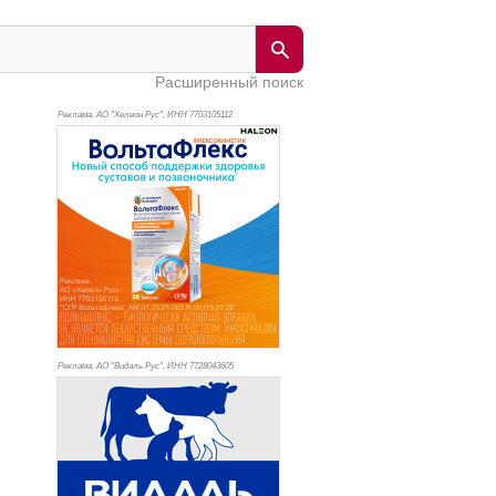
Расширенный поиск
Реклама. АО "Хелеон Рус", ИНН 770
3105112
Реклама. АО "Видаль Рус", ИНН 772
8043605