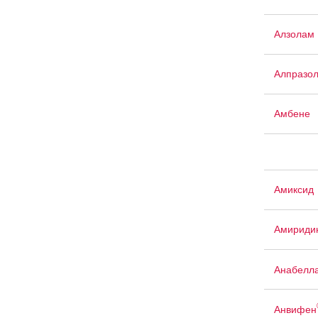
Алзолам
Алпразо
Амбене
Амиксид
Амириди
Анабелл
Анвифен