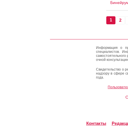
Бинейру
1
2
Информация о пр
специалистов. Ин
самостоятельного 
очной консультации
Свидетельство о р
надзору в сфере с
года.
Пользовате
C
Контакты
Редакц