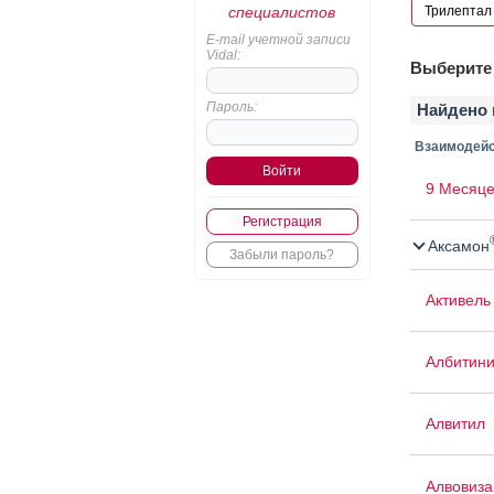
специалистов
E-mail учетной записи
Vidal:
Выберите 
Пароль:
Найдено 
Взаимодейс
9 Месяце
Регистрация
Аксамон
Забыли пароль?
Активель
Албитин
Алвитил
Алвовиза