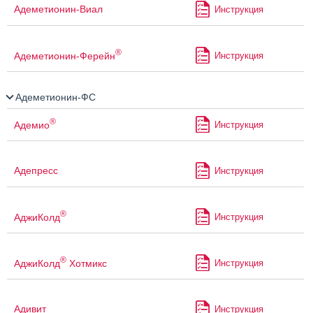
Адеметионин-Виал
Инструкция
®
Адеметионин-Ферейн
Инструкция
Адеметионин-ФС
®
Адемио
Инструкция
Адепресс
Инструкция
®
АджиКолд
Инструкция
®
АджиКолд
Хотмикс
Инструкция
Адивит
Инструкция