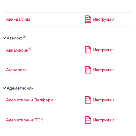
Авандаглим
Инструкция
®
Авелокс
®
Авиамарин
Инструкция
Агенераза
Инструкция
Адеметионин
Адеметионин Велфарм
Инструкция
Адеметионин ПСК
Инструкция