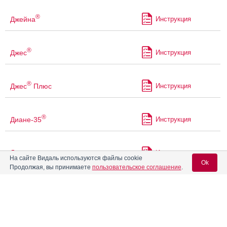
®
Джейна
Инструкция
®
Джес
Инструкция
®
Джес
Плюс
Инструкция
®
Диане-35
Инструкция
Дивигель
Инструкция
На сайте Видаль используются файлы cookie
Ok
Продолжая, вы принимаете
пользовательское соглашение
.
Дивина
Инструкция
Вход для специалистов
Диеногест +
E-mail учетной записи Vidal:
Инструкция
Этинилэстрадиол