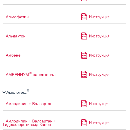
Альгофетин
Инструкция
Альдактон
Инструкция
Амбене
Инструкция
®
АМБЕНИУМ
парентерал
Инструкция
®
Амелотекс
Амлодипин + Валсартан
Инструкция
Амлодипин + Валсартан +
Инструкция
Гидрохлоротиазид Канон