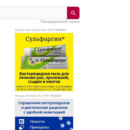
Расширенный поиск
Реклама. ООО «Гриндекс Рус», ИНН 772
6548343
Реклама. АО "Видаль Рус", ИНН 772
8043605