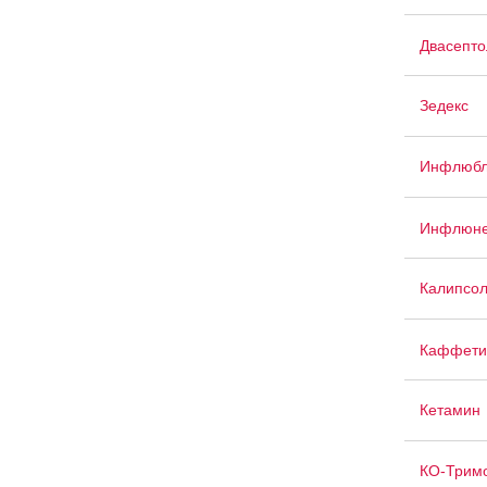
Двасепто
Зедекс
Инфлюбл
Инфлюне
Калипсо
Каффети
Кетамин
КО-Тримо