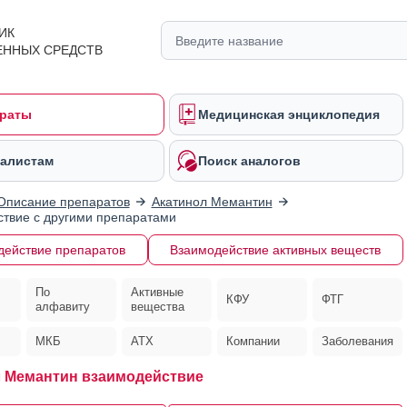
ИК
ЕННЫХ СРЕДСТВ
раты
Медицинская энциклопедия
алистам
Поиск аналогов
Описание препаратов
Акатинол Мемантин
твие с другими препаратами
действие препаратов
Взаимодействие активных веществ
По
Активные
КФУ
ФТГ
алфавиту
вещества
МКБ
АТХ
Компании
Заболевания
 Мемантин взаимодействие