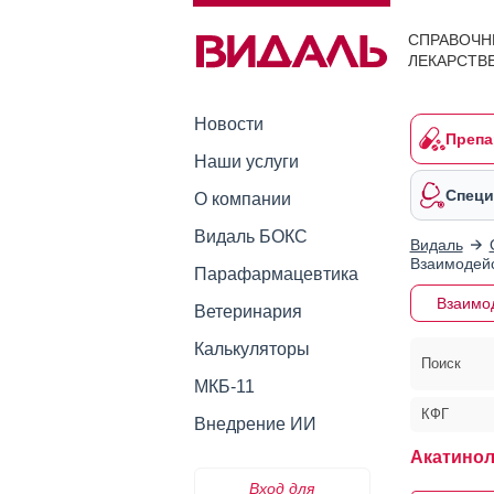
СПРАВОЧН
ЛЕКАРСТВ
Новости
Препа
Наши услуги
Специ
О компании
Видаль БОКС
Видаль
Взаимодейс
Парафармацевтика
Взаимо
Ветеринария
Калькуляторы
Поиск
МКБ-11
КФГ
Внедрение ИИ
Акатинол
Вход для