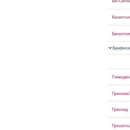
БИ-Септ
Бисептол
Бисептол
Брифесе
Гликодин
Гриппекс
Грипэнд
Гросепто