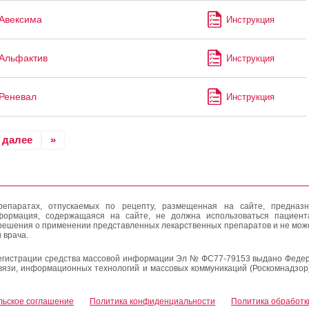
Авексима
Инструкция
Альфактив
Инструкция
Реневал
Инструкция
далее
»
епаратах, отпускаемых по рецепту, размещенная на сайте, предназн
формация, содержащаяся на сайте, не должна использоваться пациен
решения о применении представленных лекарственных препаратов и не мож
 врача.
егистрации средства массовой информации Эл № ФС77-79153 выдано Федер
вязи, информационных технологий и массовых коммуникаций (Роскомнадзор
льское соглашение
Политика конфиденциальности
Политика обработк