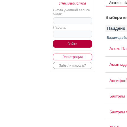
специалистов
E-mail учетной записи
Vidal:
Выберите 
Пароль:
Найдено 
Взаимодейс
Алекс Пл
Регистрация
Амантад
Забыли пароль?
Анвифен
Бактрим
Бактрим 