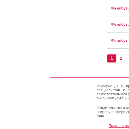
Фенибут 
Фенибут 
Фенибут 
1
2
Информация о пр
специалистов. Ин
самостоятельного 
очной консультации
Свидетельство о р
надзору в сфере с
года.
Пользовате