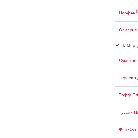
Ноофен
Ориприм
ПК-Мерц
Суметро
Терасил-
Тофф Пл
Туссин П
Фенибут