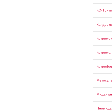
КО-Трим
Колдрекс
Котримок
Котримо
Котрифа
Метосул
Миданта
Неомида