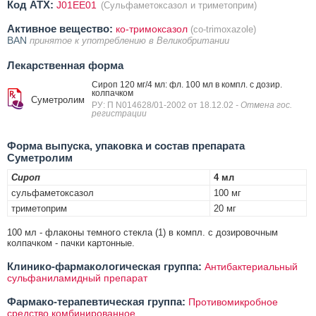
Код ATX:
J01EE01
(Сульфаметоксазол и триметоприм)
Активное вещество:
ко-тримоксазол
(co-trimoxazole)
BAN
принятое к употреблению в Великобритании
Лекарственная форма
Сироп 120 мг/4 мл: фл. 100 мл в компл. с дозир.
колпачком
Суметролим
РУ: П N014628/01-2002 от 18.12.02
- Отмена гос.
регистрации
Форма выпуска, упаковка и состав препарата
Суметролим
Сироп
4 мл
сульфаметоксазол
100 мг
триметоприм
20 мг
100 мл - флаконы темного стекла (1) в компл. с дозировочным
колпачком - пачки картонные.
Клинико-фармакологическая группа:
Антибактериальный
сульфаниламидный препарат
Фармако-терапевтическая группа:
Противомикробное
средство комбинированное