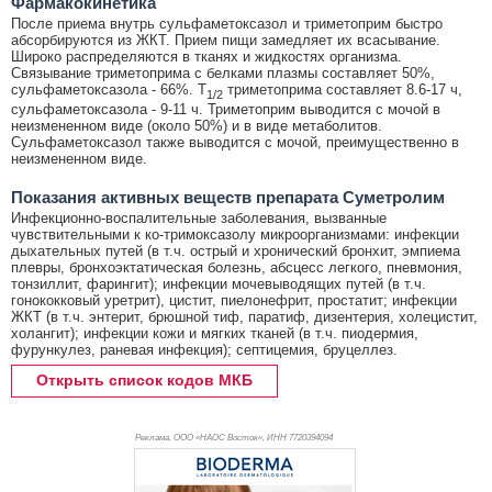
Фармакокинетика
После приема внутрь сульфаметоксазол и триметоприм быстро
абсорбируются из ЖКТ. Прием пищи замедляет их всасывание.
Широко распределяются в тканях и жидкостях организма.
Связывание триметоприма с белками плазмы составляет 50%,
сульфаметоксазола - 66%. T
триметоприма составляет 8.6-17 ч,
1/2
сульфаметоксазола - 9-11 ч. Триметоприм выводится с мочой в
неизмененном виде (около 50%) и в виде метаболитов.
Сульфаметоксазол также выводится с мочой, преимущественно в
неизмененном виде.
Показания активных веществ препарата Суметролим
Инфекционно-воспалительные заболевания, вызванные
чувствительными к ко-тримоксазолу микроорганизмами: инфекции
дыхательных путей (в т.ч. острый и хронический бронхит, эмпиема
плевры, бронхоэктатическая болезнь, абсцесс легкого, пневмония,
тонзиллит, фарингит); инфекции мочевыводящих путей (в т.ч.
гонококковый уретрит), цистит, пиелонефрит, простатит; инфекции
ЖКТ (в т.ч. энтерит, брюшной тиф, паратиф, дизентерия, холецистит,
холангит); инфекции кожи и мягких тканей (в т.ч. пиодермия,
фурункулез, раневая инфекция); септицемия, бруцеллез.
Открыть список кодов МКБ
Реклама. ООО «НАОС Восток», ИНН 772
0394094