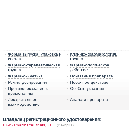
Форма выпуска, упаковка и
Клинико-фармакологич.
состав
группа
Фармако-терапевтическая
Фармакологическое
группа
действие
Фармакокинетика
Показания препарата
Режим дозирования
Побочное действие
Противопоказания к
Особые указания
применению
Лекарственное
Аналоги препарата
взаимодействие
Владелец регистрационного удостоверения:
EGIS Pharmaceuticals, PLC
(Венгрия)