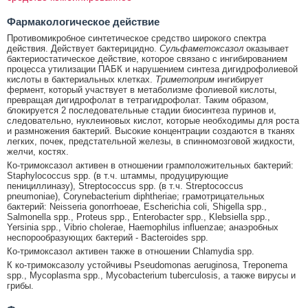
Фармакологическое действие
Противомикробное синтетическое средство широкого спектра
действия. Действует бактерицидно.
Сульфаметоксазол
оказывает
бактериостатическое действие, которое связано с ингибированием
процесса утилизации ПАБК и нарушением синтеза дигидрофолиевой
кислоты в бактериальных клетках.
Триметоприм
ингибирует
фермент, который участвует в метаболизме фолиевой кислоты,
превращая дигидрофолат в тетрагидрофолат. Таким образом,
блокируется 2 последовательные стадии биосинтеза пуринов и,
следовательно, нуклеиновых кислот, которые необходимы для роста
и размножения бактерий. Высокие концентрации создаются в тканях
легких, почек, предстательной железы, в спинномозговой жидкости,
желчи, костях.
Ко-тримоксазол активен в отношении грамположительных бактерий:
Staphylococcus spp. (в т.ч. штаммы, продуцирующие
пенициллиназу), Streptococcus spp. (в т.ч. Streptococcus
pneumoniae), Corynebacterium diphtheriae; грамотрицательных
бактерий: Neisseria gonorrhoeae, Escherichia coli, Shigella spp.,
Salmonella spp., Proteus spp., Enterobacter spp., Klebsiella spp.,
Yersinia spp., Vibrio cholerae, Haemophilus influenzae; анаэробных
неспорообразующих бактерий - Bacteroides spp.
Ко-тримоксазол активен также в отношении Chlamydia spp.
К ко-тримоксазолу устойчивы Pseudomonas aeruginosa, Treponema
spp., Mycoplasma spp., Mycobacterium tuberculosis, а также вирусы и
грибы.