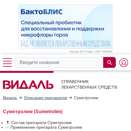
Реклама. АО «Р-Фарм», ИНН 772
6311464
СПРАВОЧНИК
ЛЕКАРСТВЕННЫХ СРЕДСТВ
Видаль
Описания препаратов
Суметролим
Суметролим (Sumetrolim)
💊 Состав препарата Суметролим
✅ Применение препарата Суметролим