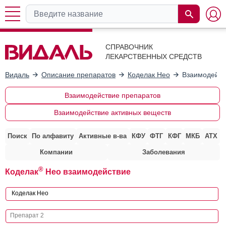
СПРАВОЧНИК
ЛЕКАРСТВЕННЫХ СРЕДСТВ
Видаль
Описание препаратов
Коделак Нео
Взаимодейст
Взаимодействие препаратов
Взаимодействие активных веществ
Поиск
По алфавиту
Активные в-ва
КФУ
ФТГ
КФГ
МКБ
АТХ
Компании
Заболевания
®
Коделак
Нео взаимодействие