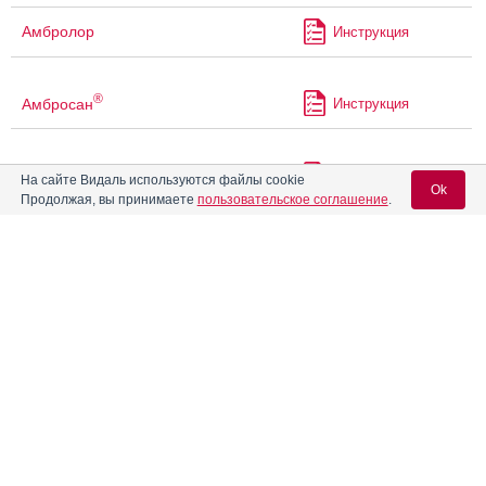
Амбролор
Инструкция
®
Амбросан
Инструкция
Амтерсол
Инструкция
На сайте Видаль используются файлы cookie
Ok
Продолжая, вы принимаете
пользовательское соглашение
.
Андипал
Инструкция
Вход для специалистов
E-mail учетной записи Vidal:
Андипал Авексима
Инструкция
Пароль:
Апаурин
Аскориксол
Инструкция