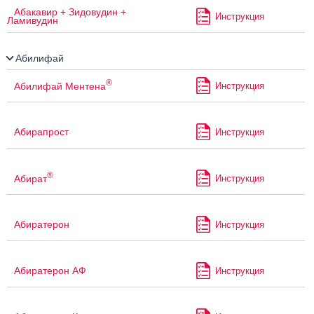
Абакавир + Зидовудин +
Инструкция
Ламивудин
Абилифай
®
Абилифай Ментена
Инструкция
Абирапрост
Инструкция
®
Абират
Инструкция
Абиратерон
Инструкция
Абиратерон АФ
Инструкция