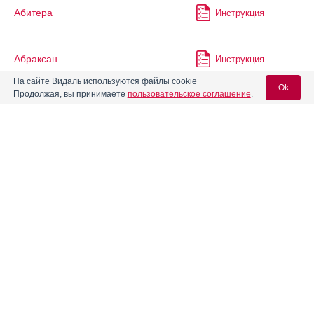
Абитера
Инструкция
Абраксан
Инструкция
На сайте Видаль используются файлы cookie
Ok
Продолжая, вы принимаете
пользовательское соглашение
.
Авандаглим
Инструкция
Вход для специалистов
Авандамет
Инструкция
E-mail учетной записи Vidal:
Авандия
Инструкция
Пароль:
®
АВВАнтацид
Инструкция
®
Авелокс
Регистрация
Забыли пароль?
®