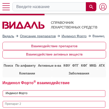
СПРАВОЧНИК
ЛЕКАРСТВЕННЫХ СРЕДСТВ
Видаль
Описание препаратов
Индинол Форто
Взаимодей
Взаимодействие препаратов
Взаимодействие активных веществ
Поиск
По алфавиту
Активные в-ва
КФУ
ФТГ
КФГ
МКБ
АТХ
Компании
Заболевания
®
Индинол Форто
взаимодействие