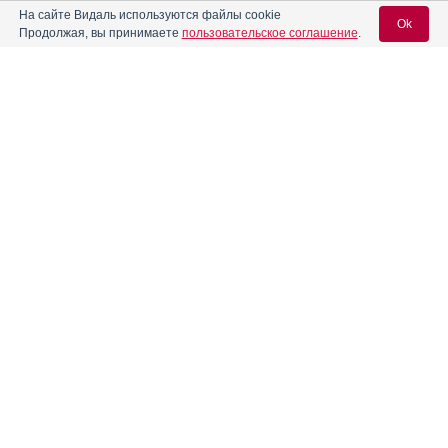
На сайте Видаль используются файлы cookie
Анаприлин Реневал
Ok
Инструкция
Продолжая, вы принимаете
пользовательское соглашение
.
Анаприлина таблетки
Инструкция
Вход для специалистов
E-mail учетной записи Vidal:
Анаприлина таблетки 0,25 г
Инструкция
Пароль:
Ангелетта
Инструкция
Андипал
Инструкция
Регистрация
Забыли пароль?
Андипал Авексима
Инструкция
Андриол ТК
Инструкция