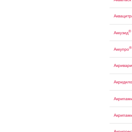
Аквацит
®
Аккузид
®
Аккупро
Акривари
Акридил
Акрипам
Акрипам
Акрипрес