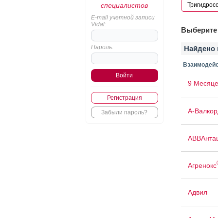
специалистов
E-mail учетной записи
Vidal:
Выберите 
Пароль:
Найдено 
Взаимодейс
9 Месяце
Регистрация
А-Валкор
Забыли пароль?
АВВАнта
Агренокс
Адвил