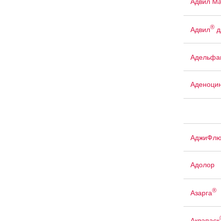
Адвил М
®
Адвил
д
Адельфа
Аденоци
АджиФлю
Адолор
®
Азарга
Аквапаск