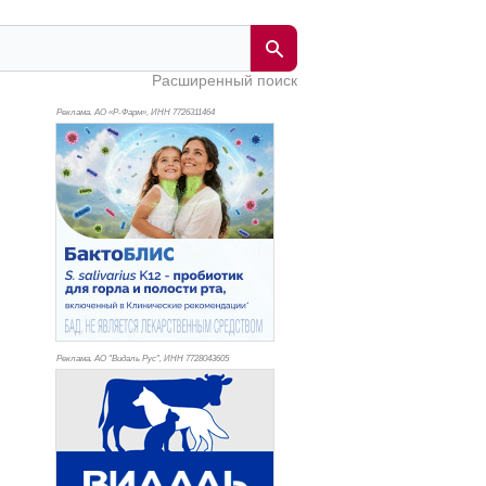
Расширенный поиск
Реклама. АО «Р-Фарм», ИНН 772
6311464
Реклама. АО "Видаль Рус", ИНН 772
8043605