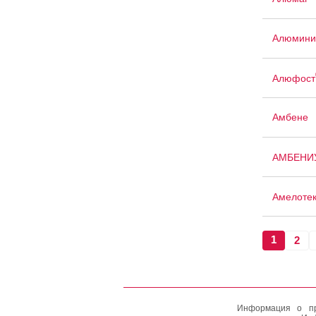
Алюмини
Алюфост
Амбене
АМБЕНИ
Амелотек
1
2
Информация о пр