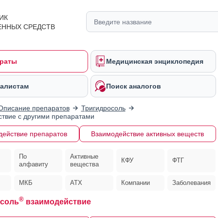
ИК
ЕННЫХ СРЕДСТВ
раты
Медицинская энциклопедия
алистам
Поиск аналогов
Описание препаратов
Тригидросоль
твие с другими препаратами
действие препаратов
Взаимодействие активных веществ
По
Активные
КФУ
ФТГ
алфавиту
вещества
МКБ
АТХ
Компании
Заболевания
®
осоль
взаимодействие