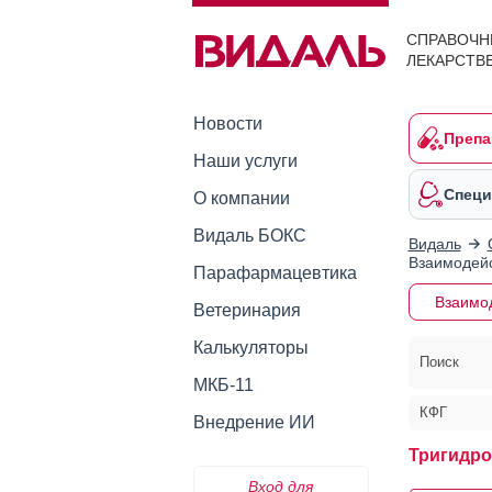
СПРАВОЧН
ЛЕКАРСТВ
Новости
Препа
Наши услуги
Специ
О компании
Видаль БОКС
Видаль
Взаимодейс
Парафармацевтика
Взаимо
Ветеринария
Калькуляторы
Поиск
МКБ-11
КФГ
Внедрение ИИ
Тригидр
Вход для