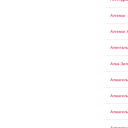
Алгемаг
Алгемаг 
Аленталь
Алка-Зел
Алмагел
Алмагел
Алмагел
Алтумве