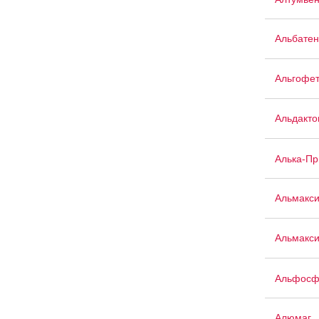
Альбатен
Альгофе
Альдакто
Алька-П
Альмакс
Альмакси
Альфосф
Алюмаг