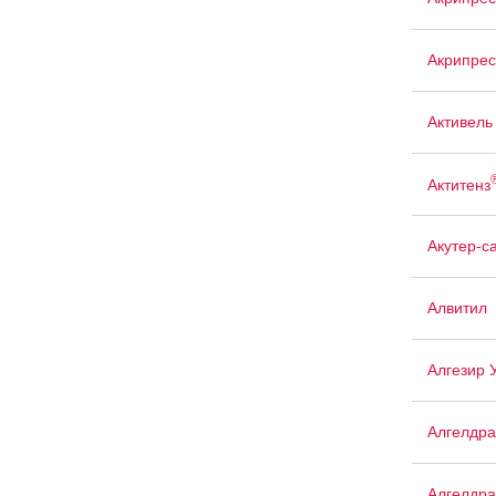
Акрипрес
Активель
Актитенз
Акутер-с
Алвитил
Алгезир 
Алгелдра
Алгелдра