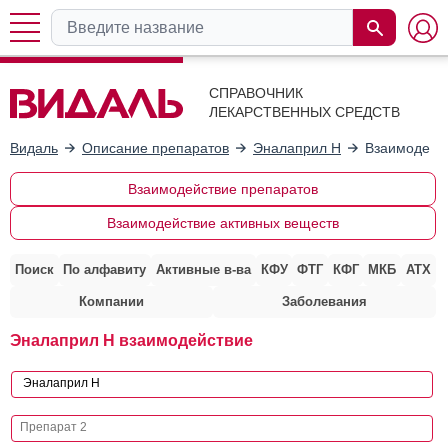
СПРАВОЧНИК
ЛЕКАРСТВЕННЫХ СРЕДСТВ
Видаль
Описание препаратов
Эналаприл Н
Взаимодейст
Взаимодействие препаратов
Взаимодействие активных веществ
Поиск
По алфавиту
Активные в-ва
КФУ
ФТГ
КФГ
МКБ
АТХ
Компании
Заболевания
Эналаприл Н взаимодействие