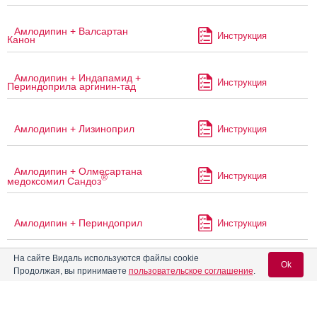
Амлодипин + Валсартан
Инструкция
Канон
Амлодипин + Индапамид +
Инструкция
Периндоприла аргинин-тад
Амлодипин + Лизиноприл
Инструкция
Амлодипин + Олмесартана
Инструкция
®
медоксомил Сандоз
Амлодипин + Периндоприл
Инструкция
На сайте Видаль используются файлы cookie
Ok
Амлодипин + Периндоприл
Инструкция
Продолжая, вы принимаете
пользовательское соглашение
.
ВЕРТЕКС
Амлодипин + Периндоприл
Инструкция