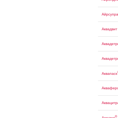
Айрсупр
Аквадвит
Аквадетр
Аквадетр
Аквапаск
Аквафер
Аквацит
®
Аккузид