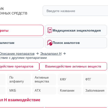
ИК
ЕННЫХ СРЕДСТВ
раты
Медицинская энциклопедия
алистам
Поиск аналогов
Описание препаратов
Эналаприл Н
твие с другими препаратами
действие препаратов
Взаимодействие активных веществ
По
Активные
КФУ
ФТГ
алфавиту
вещества
МКБ
АТХ
Компании
Заболевания
л Н взаимодействие