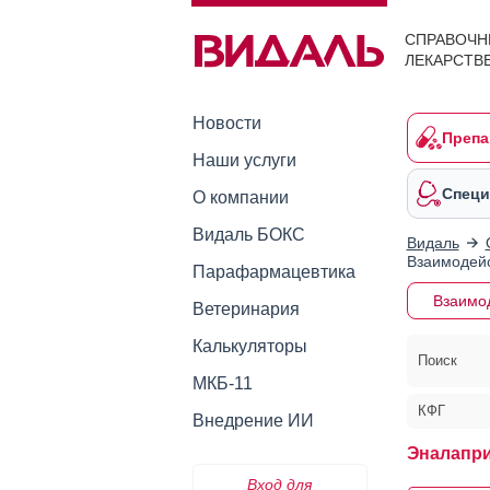
СПРАВОЧН
ЛЕКАРСТВ
Новости
Препа
Наши услуги
Специ
О компании
Видаль БОКС
Видаль
Взаимодейс
Парафармацевтика
Взаимо
Ветеринария
Калькуляторы
Поиск
МКБ-11
КФГ
Внедрение ИИ
Эналапри
Вход для