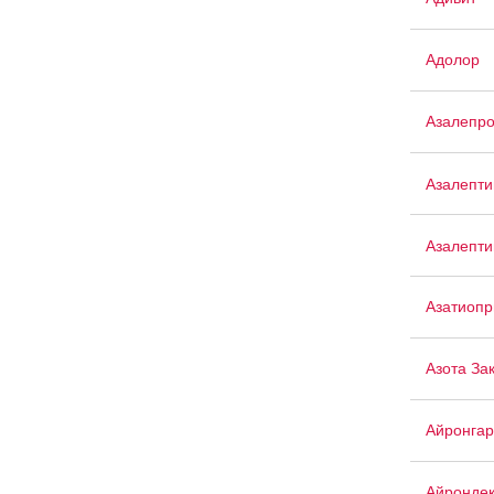
Адолор
Азалепр
Азалепти
Азалепти
Азатиопр
Азота За
Айронгар
Айрондек