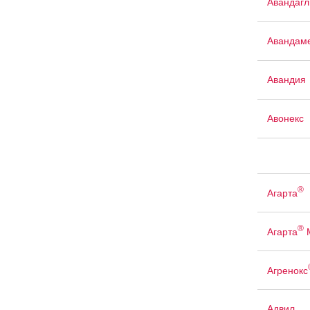
Авандаг
Авандам
Авандия
Авонекс
®
Агарта
®
Агарта
Агренокс
Адвил