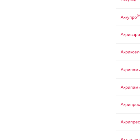
®
Аккупро
Акривари
Акриксел
Акрипам
Акрипам
Акрипрес
Акрипрес
Актапаро