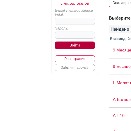
специалистов
E-mail учетной записи
Vidal:
Выберите 
Пароль:
Найдено 
Взаимодейс
9 Месяце
Регистрация
9 месяце
Забыли пароль?
L-Малат 
А-Валкор
А.Т.10