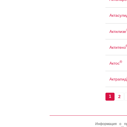
Актасули
Актилизе
Актитенз
®
Актос
Актрапид
1
2
Информация о пр