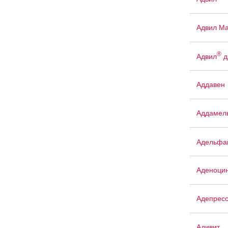
Адвил М
®
Адвил
д
Аддавен
Аддамел
Адельфа
Аденоци
Адепрес
Адивит