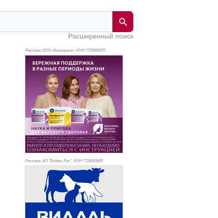
Расширенный поиск
Реклама. ООО «Бионорика», ИНН 772
9590470
Реклама. АО "Видаль Рус", ИНН 772
8043605